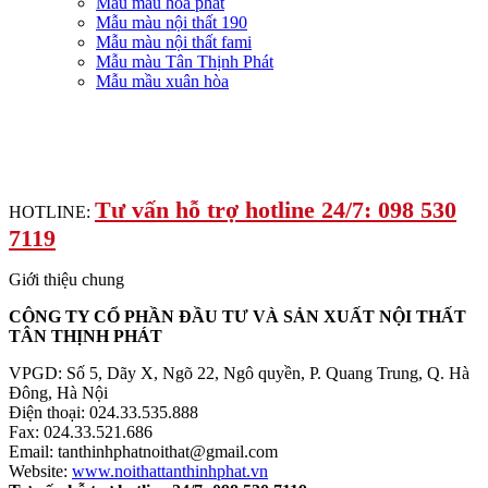
Mẫu màu hòa phát
Mẫu màu nội thất 190
Mẫu màu nội thất fami
Mẫu màu Tân Thịnh Phát
Mẫu mầu xuân hòa
Tư vấn hỗ trợ hotline 24/7: 098 530
HOTLINE:
7119
Giới thiệu chung
CÔNG TY CỔ PHẦN ĐẦU TƯ VÀ SẢN XUẤT NỘI THẤT
TÂN THỊNH PHÁT
VPGD: Số 5, Dãy X, Ngõ 22, Ngô quyền, P. Quang Trung, Q. Hà
Đông, Hà Nội
Điện thoại: 024.33.535.888
Fax: 024.33.521.686
Email: tanthinhphatnoithat@gmail.com
Website:
www.noithattanthinhphat.vn