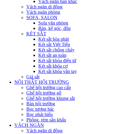
Vách ngăn bàn khác
Vách ngăn di động
Vách ngăn phòng
SOFA, SALON
Sofa văn phòng
Bàn, kệ góc, đôn
KÉT SẮT
Két sắt hòa phát
Két sắt Việt Tiệp
Két sắt chống cháy
Két sắt an toàn
Két sắt khóa điện tử
Két sắt khóa cơ
Két sắt khóa vân tay
Giá sắt
NỘI THẤT HỘI TRƯỜNG
Ghế hội trường cao cấp
Ghế hội trường gỗ
Ghế hội trường khung sắt
Bàn hội trường
Bục tượng bác
Bục phát biểu
Phông, rèm sân khấu
VÁCH NGĂN
Vách ngăn di động