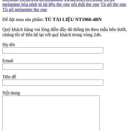
melamine hòa phát
tủ tài liệu the one
nội thất the one
Tủ gỗ the one
Tủ gỗ melamine the one
Để đặt mua sản phẩm:
TỦ TÀI LIỆU NT1960-4BN
Quý khách hàng vui lòng điền đầy đủ thông tin theo mẫu bên dưới,
chúng tôi sẽ liên hệ lại với quý khách trong vòng 24h.
Họ tên
Email
Tiêu đề
Nội dung