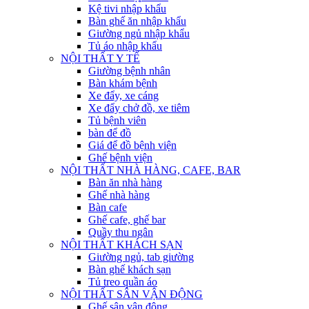
Kệ tivi nhập khẩu
Bàn ghế ăn nhập khẩu
Giường ngủ nhập khẩu
Tủ áo nhập khẩu
NỘI THẤT Y TẾ
Giường bệnh nhân
Bàn khám bệnh
Xe đẩy, xe cáng
Xe đẩy chở đồ, xe tiêm
Tủ bệnh viên
bàn để đồ
Giá để đồ bệnh viện
Ghế bệnh viện
NỘI THẤT NHÀ HÀNG, CAFE, BAR
Bàn ăn nhà hàng
Ghế nhà hàng
Bàn cafe
Ghế cafe, ghế bar
Quầy thu ngân
NỘI THẤT KHÁCH SẠN
Giường ngủ, tab giường
Bàn ghế khách sạn
Tủ treo quần áo
NỘI THẤT SÂN VẬN ĐỘNG
Ghế sân vận động