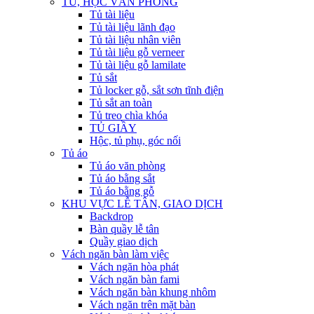
TỦ, HỘC VĂN PHÒNG
Tủ tài liệu
Tủ tài liệu lãnh đạo
Tủ tài liệu nhân viên
Tủ tài liệu gỗ verneer
Tủ tài liệu gỗ lamilate
Tủ sắt
Tủ locker gỗ, sắt sơn tĩnh điện
Tủ sắt an toàn
Tủ treo chìa khóa
TỦ GIẦY
Hộc, tủ phụ, góc nối
Tủ áo
Tủ áo văn phòng
Tủ áo bằng sắt
Tủ áo bằng gỗ
KHU VỰC LỄ TÂN, GIAO DỊCH
Backdrop
Bàn quầy lễ tân
Quầy giao dịch
Vách ngăn bàn làm việc
Vách ngăn hòa phát
Vách ngăn bàn fami
Vách ngăn bàn khung nhôm
Vách ngăn trên mặt bàn