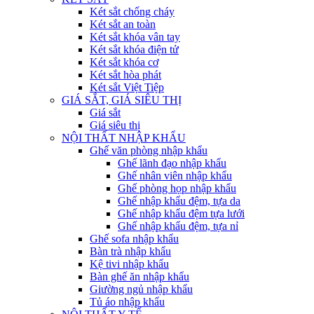
Két sắt chống cháy
Két sắt an toàn
Két sắt khóa vân tay
Két sắt khóa điện tử
Két sắt khóa cơ
Két sắt hòa phát
Két sắt Việt Tiệp
GIÁ SẮT, GIÁ SIÊU THỊ
Giá sắt
Giá siêu thị
NỘI THẤT NHẬP KHẨU
Ghế văn phòng nhập khẩu
Ghế lãnh đạo nhập khẩu
Ghế nhân viên nhập khẩu
Ghế phòng họp nhập khẩu
Ghế nhập khẩu đệm, tựa da
Ghế nhập khẩu đệm tựa lưới
Ghế nhập khẩu đệm, tựa nỉ
Ghế sofa nhập khẩu
Bàn trà nhập khẩu
Kệ tivi nhập khẩu
Bàn ghế ăn nhập khẩu
Giường ngủ nhập khẩu
Tủ áo nhập khẩu