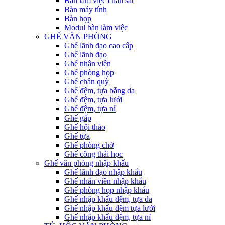
Bàn làm việc chân sắt
Bàn máy tính
Bàn họp
Modul bàn làm việc
GHẾ VĂN PHÒNG
Ghế lãnh đạo cao cấp
Ghế lãnh đạo
Ghế nhân viên
Ghế phòng họp
Ghế chân quỳ
Ghế đệm, tựa bằng da
Ghế đệm, tựa lưới
Ghế đệm, tựa nỉ
Ghế gấp
Ghế hội thảo
Ghế tựa
Ghế phòng chờ
Ghế công thái học
Ghế văn phòng nhập khẩu
Ghế lãnh đạo nhập khẩu
Ghế nhân viên nhập khẩu
Ghế phòng họp nhập khẩu
Ghế nhập khẩu đệm, tựa da
Ghế nhập khẩu đệm tựa lưới
Ghế nhập khẩu đệm, tựa nỉ