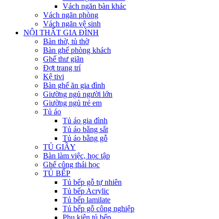
Vách ngăn bàn khác
Vách ngăn phòng
Vách ngăn vệ sinh
NỘI THẤT GIA ĐÌNH
Bàn thờ, tủ thờ
Bàn ghế phòng khách
Ghế thư giãn
Đợt trang trí
Kệ tivi
Bàn ghế ăn gia đình
Giường ngủ người lớn
Giường ngủ trẻ em
Tủ áo
Tủ áo gia đình
Tủ áo bằng sắt
Tủ áo bằng gỗ
TỦ GIẦY
Bàn làm việc, học tập
Ghế công thái học
TỦ BẾP
Tủ bếp gỗ tự nhiên
Tủ bếp Acrylic
Tủ bếp lamilate
Tủ bếp gỗ công nghiệp
Phụ kiện tủ bếp