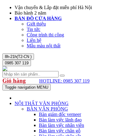
Vận chuyển & Lắp đặt miễn phí Hà Nội
Bảo hành 2 năm
BẢN ĐỒ CỬA HÀNG
Giới thiệu
Tin tức
Công trình thi công
Liên hệ
Mẫu màu nội thất
8h-21h(T2-CN )
0985 307 119
Giỏ hàng
HOTLINE: 0985 307 119
Toggle navigation
MENU
NỘI THẤT VĂN PHÒNG
BÀN VĂN PHÒNG
Bàn giám đốc verneer
Bàn làm việc lãnh đạo
Bàn làm việc nhân viên
Bàn làm việc chân gỗ