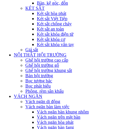
Bàn, kệ góc, đôn
KÉT SẮT
Két sắt hòa phát
Két sắt Việt Tiệp
Két sắt chống cháy
Két sắt an toàn
Két sắt khóa điện tử
Két sắt khóa cơ
Két sắt khóa vân tay
Giá sắt
NỘI THẤT HỘI TRƯỜNG
Ghế hội trường cao cấp
Ghế hội trường gỗ
Ghế hội trường khung sắt
Bàn hội trường
Bục tượng bác
Bục phát biểu
Phông, rèm sân khấu
VÁCH NGĂN
Vách ngăn di động
Vách ngăn bàn làm việc
Vách ngăn bàn khung nhôm
Vách ngăn trên mặt bàn
Vách ngăn hòa phát
Vách ngăn bàn fami