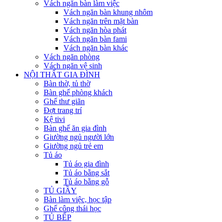
Vách ngăn bàn làm việc
Vách ngăn bàn khung nhôm
Vách ngăn trên mặt bàn
Vách ngăn hòa phát
Vách ngăn bàn fami
Vách ngăn bàn khác
Vách ngăn phòng
Vách ngăn vệ sinh
NỘI THẤT GIA ĐÌNH
Bàn thờ, tủ thờ
Bàn ghế phòng khách
Ghế thư giãn
Đợt trang trí
Kệ tivi
Bàn ghế ăn gia đình
Giường ngủ người lớn
Giường ngủ trẻ em
Tủ áo
Tủ áo gia đình
Tủ áo bằng sắt
Tủ áo bằng gỗ
TỦ GIẦY
Bàn làm việc, học tập
Ghế công thái học
TỦ BẾP