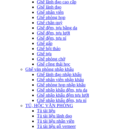
Ghế lãnh đạo cao cấp
Ghế lãnh đạo
Ghế nhân viên
Ghế phòng họp
Ghế chân quỳ
Ghế đệm, tựa bằng da
Ghế đệm, tựa lưới
Ghế đệm, tựa nỉ
Ghế gấp
Ghế hội thảo
Ghế tựa
Ghế phòng chờ
Ghế công thái học
Ghế văn phòng nhập khẩu
Ghế lãnh đạo nhập khẩu
Ghế nhân viên nhập khẩu
Ghế phòng họp nhập khẩu
Ghế nhập khẩu đệm, tựa da
Ghế nhập khẩu đệm tựa lưới
Ghế nhập khẩu đệm, tựa nỉ
TỦ, HỘC VĂN PHÒNG
Tủ tài liệu
Tủ tài liệu lãnh đạo
Tủ tài liệu nhân viên
Tủ tài liệu gỗ verneer