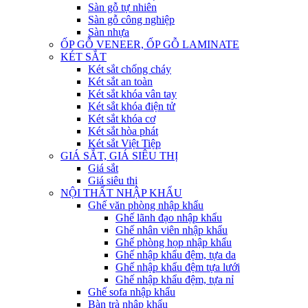
Sàn gỗ tự nhiên
Sàn gỗ công nghiệp
Sàn nhựa
ỐP GỖ VENEER, ỐP GỖ LAMINATE
KÉT SẮT
Két sắt chống cháy
Két sắt an toàn
Két sắt khóa vân tay
Két sắt khóa điện tử
Két sắt khóa cơ
Két sắt hòa phát
Két sắt Việt Tiệp
GIÁ SẮT, GIÁ SIÊU THỊ
Giá sắt
Giá siêu thị
NỘI THẤT NHẬP KHẨU
Ghế văn phòng nhập khẩu
Ghế lãnh đạo nhập khẩu
Ghế nhân viên nhập khẩu
Ghế phòng họp nhập khẩu
Ghế nhập khẩu đệm, tựa da
Ghế nhập khẩu đệm tựa lưới
Ghế nhập khẩu đệm, tựa nỉ
Ghế sofa nhập khẩu
Bàn trà nhập khẩu