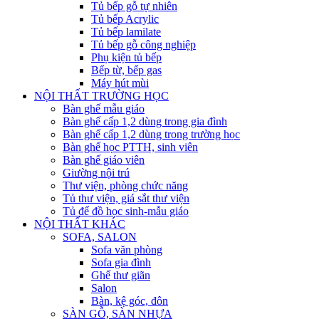
Tủ bếp gỗ tự nhiên
Tủ bếp Acrylic
Tủ bếp lamilate
Tủ bếp gỗ công nghiệp
Phụ kiện tủ bếp
Bếp từ, bếp gas
Máy hút mùi
NỘI THẤT TRƯỜNG HỌC
Bàn ghế mẫu giáo
Bàn ghế cấp 1,2 dùng trong gia đình
Bàn ghế cấp 1,2 dùng trong trường học
Bàn ghế học PTTH, sinh viên
Bàn ghế giáo viên
Giường nội trú
Thư viện, phòng chức năng
Tủ thư viện, giá sắt thư viện
Tủ để đồ học sinh-mẫu giáo
NỘI THẤT KHÁC
SOFA, SALON
Sofa văn phòng
Sofa gia đình
Ghế thư giãn
Salon
Bàn, kệ góc, đôn
SÀN GỖ, SÀN NHỰA