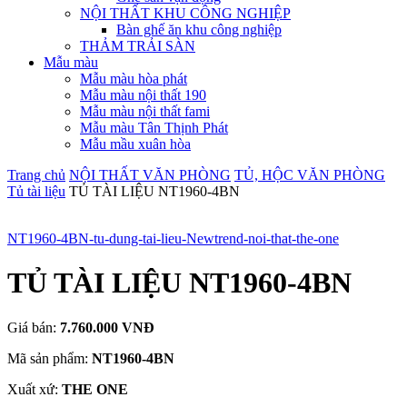
NỘI THẤT KHU CÔNG NGHIỆP
Bàn ghế ăn khu công nghiệp
THẢM TRẢI SÀN
Mẫu màu
Mẫu màu hòa phát
Mẫu màu nội thất 190
Mẫu màu nội thất fami
Mẫu màu Tân Thịnh Phát
Mẫu mầu xuân hòa
Trang chủ
NỘI THẤT VĂN PHÒNG
TỦ, HỘC VĂN PHÒNG
Tủ tài liệu
TỦ TÀI LIỆU NT1960-4BN
NT1960-4BN-tu-dung-tai-lieu-Newtrend-noi-that-the-one
TỦ TÀI LIỆU NT1960-4BN
Giá bán:
7.760.000 VNĐ
Mã sản phẩm:
NT1960-4BN
Xuất xứ:
THE ONE