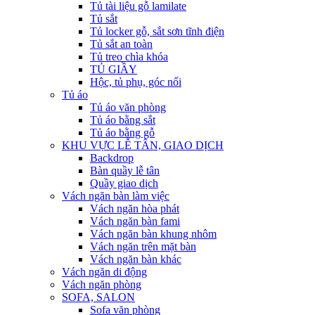
Tủ tài liệu gỗ lamilate
Tủ sắt
Tủ locker gỗ, sắt sơn tĩnh điện
Tủ sắt an toàn
Tủ treo chìa khóa
TỦ GIẦY
Hộc, tủ phụ, góc nối
Tủ áo
Tủ áo văn phòng
Tủ áo bằng sắt
Tủ áo bằng gỗ
KHU VỰC LỄ TÂN, GIAO DỊCH
Backdrop
Bàn quầy lễ tân
Quầy giao dịch
Vách ngăn bàn làm việc
Vách ngăn hòa phát
Vách ngăn bàn fami
Vách ngăn bàn khung nhôm
Vách ngăn trên mặt bàn
Vách ngăn bàn khác
Vách ngăn di động
Vách ngăn phòng
SOFA, SALON
Sofa văn phòng