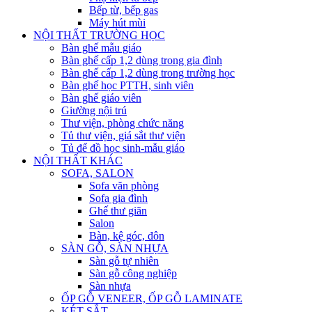
Bếp từ, bếp gas
Máy hút mùi
NỘI THẤT TRƯỜNG HỌC
Bàn ghế mẫu giáo
Bàn ghế cấp 1,2 dùng trong gia đình
Bàn ghế cấp 1,2 dùng trong trường học
Bàn ghế học PTTH, sinh viên
Bàn ghế giáo viên
Giường nội trú
Thư viện, phòng chức năng
Tủ thư viện, giá sắt thư viện
Tủ để đồ học sinh-mẫu giáo
NỘI THẤT KHÁC
SOFA, SALON
Sofa văn phòng
Sofa gia đình
Ghế thư giãn
Salon
Bàn, kệ góc, đôn
SÀN GỖ, SÀN NHỰA
Sàn gỗ tự nhiên
Sàn gỗ công nghiệp
Sàn nhựa
ỐP GỖ VENEER, ỐP GỖ LAMINATE
KÉT SẮT