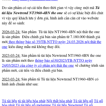
Do sản phẩm có sự cải tiến theo thời gian vì vậy cùng một mã
Tủ
tài liệu Newtrend NT1960-4BN the one
sẽ có sự khác biệt đôi chút
vì vậy quý khách lưu ý đơn giá, hình ảnh cần căn cứ vào website
này để so sánh:
2026-03-24:
Sản phầm Tủ tài liệu NT1960-4BN nội thất the one
là sản phẩm Điều chỉnh giá bán sản phẩm từ 7.180.000 thành giá
mới
theo thông báo số 35/TB-NTTO ngày 24.03.2026 nội thất the
one
kiểu dáng mẫu mã không thay đổi.
2023-03-24:
Sản phầm tủ tài liệu Newtrend NT1960-4BN the one
là sản phẩm mới theo
thông báo số30/2023/TB-NTTO ngày
24/03/2023 của công ty cổ phần nội thất the one
về chương trình sản
phẩm mới, cải tiến và điều chỉnh giá bán.
2023-03-24:
Sản phẩm tủ Tủ tài liệu Newtrend NT1960-4BN có
hình ảnh chuẩn như sau:
Tủ tài liệu
tủ tài liệu hòa phát
Nội thất hòa phát
Tủ tài liệu gỗ
Tủ gỗ
hòa phát
Tủ tài liệu gỗ melamine
Tủ tài liệu Newtrend
Tủ gỗ