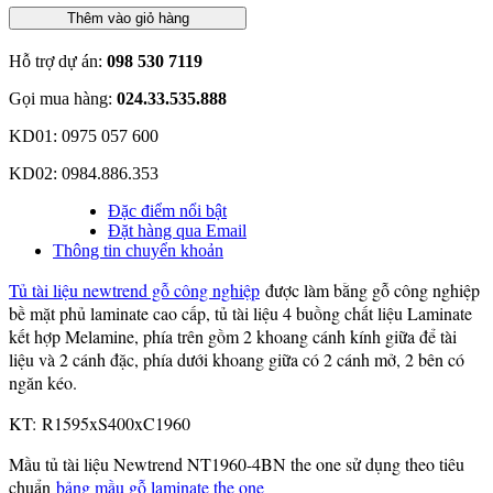
Thêm vào giỏ hàng
Hỗ trợ dự án:
098 530 7119
Gọi mua hàng:
024.33.535.888
KD01: 0975 057 600
KD02: 0984.886.353
Đặc điểm nổi bật
Đặt hàng qua Email
Thông tin chuyển khoản
Tủ tài liệu newtrend gỗ công nghiệp
được làm bằng gỗ công nghiệp
bề mặt phủ laminate cao cấp, tủ tài liệu 4 buồng chất liệu Laminate
kết hợp Melamine, phía trên gồm 2 khoang cánh kính giữa để tài
liệu và 2 cánh đặc, phía dưới khoang giữa có 2 cánh mở, 2 bên có
ngăn kéo.
KT: R1595xS400xC1960
Mầu tủ tài liệu Newtrend NT1960-4BN the one sử dụng theo tiêu
chuẩn
bảng mầu gỗ laminate the one