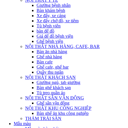
NỘI THẤT Y TẾ
Giường bệnh nhân
Bàn khám bệnh
Xe đẩy, xe cáng
Xe đẩy chở đồ, xe tiêm
Tủ bệnh viên
bàn để đồ
Giá để đồ bệnh viện
Ghế bệnh viện
NỘI THẤT NHÀ HÀNG, CAFE, BAR
Bàn ăn nhà hàng
Ghế nhà hàng
Bàn cafe
Ghế cafe, ghế bar
Quầy thu ngân
NỘI THẤT KHÁCH SẠN
Giường ngủ, tab giường
Bàn ghế khách sạn
Tủ treo quần áo
NỘI THẤT SÂN VẬN ĐỘNG
Ghế sân vận động
NỘI THẤT KHU CÔNG NGHIỆP
Bàn ghế ăn khu công nghiệp
THẢM TRẢI SÀN
Mẫu màu