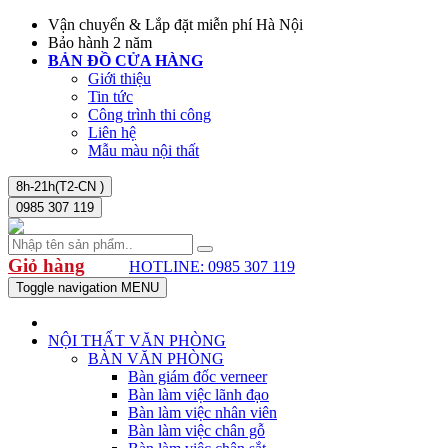
Vận chuyển & Lắp đặt miễn phí Hà Nội
Bảo hành 2 năm
BẢN ĐỒ CỬA HÀNG
Giới thiệu
Tin tức
Công trình thi công
Liên hệ
Mẫu màu nội thất
8h-21h(T2-CN )
0985 307 119
Giỏ hàng
HOTLINE: 0985 307 119
Toggle navigation
MENU
NỘI THẤT VĂN PHÒNG
BÀN VĂN PHÒNG
Bàn giám đốc verneer
Bàn làm việc lãnh đạo
Bàn làm việc nhân viên
Bàn làm việc chân gỗ