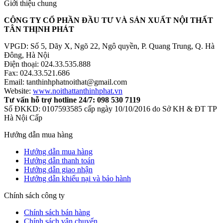
Giới thiệu chung
CÔNG TY CỔ PHẦN ĐẦU TƯ VÀ SẢN XUẤT NỘI THẤT
TÂN THỊNH PHÁT
VPGD: Số 5, Dãy X, Ngõ 22, Ngô quyền, P. Quang Trung, Q. Hà
Đông, Hà Nội
Điện thoại: 024.33.535.888
Fax: 024.33.521.686
Email: tanthinhphatnoithat@gmail.com
Website:
www.noithattanthinhphat.vn
Tư vấn hỗ trợ hotline 24/7: 098 530 7119
Số ĐKKD: 0107593585 cấp ngày 10/10/2016 do Sở KH & ĐT TP
Hà Nội Cấp
Hướng dẫn mua hàng
Hướng dẫn mua hàng
Hướng dẫn thanh toán
Hướng dẫn giao nhận
Hướng dẫn khiếu nại và bảo hành
Chính sách công ty
Chính sách bán hàng
Chính sách vận chuyển