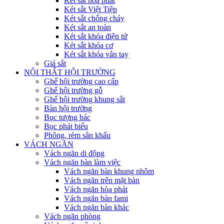
Két sắt hòa phát
Két sắt Việt Tiệp
Két sắt chống cháy
Két sắt an toàn
Két sắt khóa điện tử
Két sắt khóa cơ
Két sắt khóa vân tay
Giá sắt
NỘI THẤT HỘI TRƯỜNG
Ghế hội trường cao cấp
Ghế hội trường gỗ
Ghế hội trường khung sắt
Bàn hội trường
Bục tượng bác
Bục phát biểu
Phông, rèm sân khấu
VÁCH NGĂN
Vách ngăn di động
Vách ngăn bàn làm việc
Vách ngăn bàn khung nhôm
Vách ngăn trên mặt bàn
Vách ngăn hòa phát
Vách ngăn bàn fami
Vách ngăn bàn khác
Vách ngăn phòng