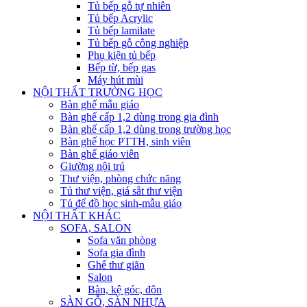
Tủ bếp gỗ tự nhiên
Tủ bếp Acrylic
Tủ bếp lamilate
Tủ bếp gỗ công nghiệp
Phụ kiện tủ bếp
Bếp từ, bếp gas
Máy hút mùi
NỘI THẤT TRƯỜNG HỌC
Bàn ghế mẫu giáo
Bàn ghế cấp 1,2 dùng trong gia đình
Bàn ghế cấp 1,2 dùng trong trường học
Bàn ghế học PTTH, sinh viên
Bàn ghế giáo viên
Giường nội trú
Thư viện, phòng chức năng
Tủ thư viện, giá sắt thư viện
Tủ để đồ học sinh-mẫu giáo
NỘI THẤT KHÁC
SOFA, SALON
Sofa văn phòng
Sofa gia đình
Ghế thư giãn
Salon
Bàn, kệ góc, đôn
SÀN GỖ, SÀN NHỰA