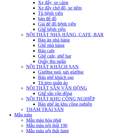
Xe đẩy, xe cáng
Xe đẩy chở đồ, xe tiêm
Tủ bệnh viên
bàn để đồ
Giá để đồ bệnh viện
Ghế bệnh viện
NỘI THẤT NHÀ HÀNG, CAFE, BAR
Bàn ăn nhà hàng
Ghế nhà hàng
Bàn cafe
Ghế cafe, ghế bar
Quầy thu ngân
NỘI THẤT KHÁCH SẠN
Giường ngủ, tab giường
Bàn ghế khách sạn
Tủ treo quần áo
NỘI THẤT SÂN VẬN ĐỘNG
Ghế sân vận động
NỘI THẤT KHU CÔNG NGHIỆP
Bàn ghế ăn khu công nghiệp
THẢM TRẢI SÀN
Mẫu màu
Mẫu màu hòa phát
Mẫu màu nội thất 190
Mẫu màu nội thất fami