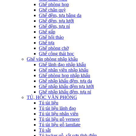
Ghế phòng họp
Ghế chân quỳ
Ghế đệm, tựa bằng da
Ghế đệm, tựa lưới
Ghế đệm, tựa nỉ
Ghế gấp
Ghế hội thảo
Ghế tựa
Ghế phòng chờ
Ghế công thái học
Ghế văn phòng nhập khẩu
Ghế lãnh đạo nhập khẩu
Ghế nhân viên nhập khẩu
Ghế phòng họp nhập khẩu
Ghế nhập khẩu đệm, tựa da
Ghế nhập khẩu đệm tựa lưới
Ghế nhập khẩu đệm, tựa nỉ
TỦ, HỘC VĂN PHÒNG
Tủ tài liệu
Tủ tài liệu lãnh đạo
Tủ tài liệu nhân viên
Tủ tài liệu gỗ verneer
Tủ tài liệu gỗ lamilate
Tủ sắt
Tủ locker gỗ, sắt sơn tĩnh điện