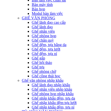
Bàn làm việc chân sắt
Bàn máy tính
Bàn họp
Modul bàn làm việc
GHẾ VĂN PHÒNG
Ghế lãnh đạo cao cấp
Ghế lãnh đạo
Ghế nhân viên
Ghế phòng họp
Ghế chân quỳ
Ghế đệm, tựa bằng da
Ghế đệm, tựa lưới
Ghế đệm, tựa nỉ
Ghế gấp
Ghế hội thảo
Ghế tựa
Ghế phòng chờ
Ghế công thái học
Ghế văn phòng nhập khẩu
Ghế lãnh đạo nhập khẩu
Ghế nhân viên nhập khẩu
Ghế phòng họp nhập khẩu
Ghế nhập khẩu đệm, tựa da
Ghế nhập khẩu đệm tựa lưới
Ghế nhập khẩu đệm, tựa nỉ