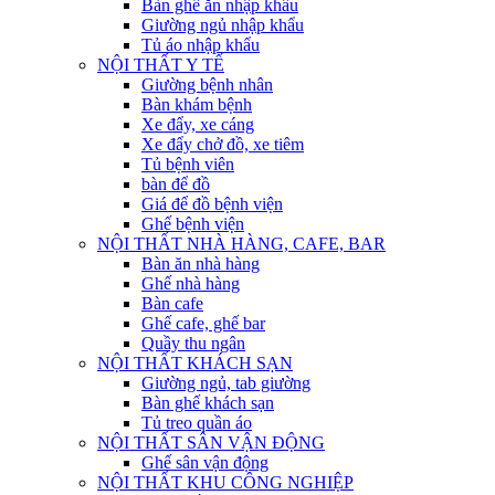
Bàn ghế ăn nhập khẩu
Giường ngủ nhập khẩu
Tủ áo nhập khẩu
NỘI THẤT Y TẾ
Giường bệnh nhân
Bàn khám bệnh
Xe đẩy, xe cáng
Xe đẩy chở đồ, xe tiêm
Tủ bệnh viên
bàn để đồ
Giá để đồ bệnh viện
Ghế bệnh viện
NỘI THẤT NHÀ HÀNG, CAFE, BAR
Bàn ăn nhà hàng
Ghế nhà hàng
Bàn cafe
Ghế cafe, ghế bar
Quầy thu ngân
NỘI THẤT KHÁCH SẠN
Giường ngủ, tab giường
Bàn ghế khách sạn
Tủ treo quần áo
NỘI THẤT SÂN VẬN ĐỘNG
Ghế sân vận động
NỘI THẤT KHU CÔNG NGHIỆP