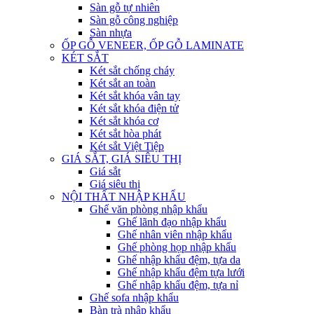
Sàn gỗ tự nhiên
Sàn gỗ công nghiệp
Sàn nhựa
ỐP GỖ VENEER, ỐP GỖ LAMINATE
KÉT SẮT
Két sắt chống cháy
Két sắt an toàn
Két sắt khóa vân tay
Két sắt khóa điện tử
Két sắt khóa cơ
Két sắt hòa phát
Két sắt Việt Tiệp
GIÁ SẮT, GIÁ SIÊU THỊ
Giá sắt
Giá siêu thị
NỘI THẤT NHẬP KHẨU
Ghế văn phòng nhập khẩu
Ghế lãnh đạo nhập khẩu
Ghế nhân viên nhập khẩu
Ghế phòng họp nhập khẩu
Ghế nhập khẩu đệm, tựa da
Ghế nhập khẩu đệm tựa lưới
Ghế nhập khẩu đệm, tựa nỉ
Ghế sofa nhập khẩu
Bàn trà nhập khẩu