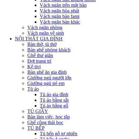
Vách ngăn trên mặt bàn
Vách ngăn hòa phát
Vách ngăn bàn fami
Vách ngăn bàn khác
Vách ngăn phòng
Vách ngăn vệ sinh
NỘI THẤT GIA ĐÌNH
Bàn thờ, tủ thờ
Bàn ghế phòng khách
Ghế thư giãn
Đợt trang trí
Kệ tivi
Bàn ghế ăn gia đình
Giường ngủ người lớn
Giường ngủ trẻ em
Tủ áo
Tủ áo gia đình
Tủ áo bằng sắt
Tủ áo bằng gỗ
TỦ GIẦY
Bàn làm việc, học tập
Ghế công thái học
TỦ BẾP
Tủ bếp gỗ tự nhiên