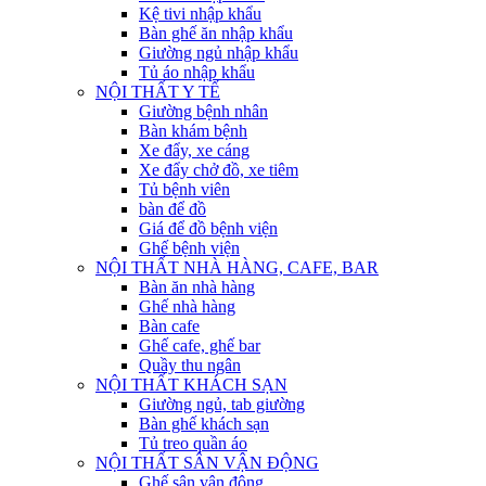
Kệ tivi nhập khẩu
Bàn ghế ăn nhập khẩu
Giường ngủ nhập khẩu
Tủ áo nhập khẩu
NỘI THẤT Y TẾ
Giường bệnh nhân
Bàn khám bệnh
Xe đẩy, xe cáng
Xe đẩy chở đồ, xe tiêm
Tủ bệnh viên
bàn để đồ
Giá để đồ bệnh viện
Ghế bệnh viện
NỘI THẤT NHÀ HÀNG, CAFE, BAR
Bàn ăn nhà hàng
Ghế nhà hàng
Bàn cafe
Ghế cafe, ghế bar
Quầy thu ngân
NỘI THẤT KHÁCH SẠN
Giường ngủ, tab giường
Bàn ghế khách sạn
Tủ treo quần áo
NỘI THẤT SÂN VẬN ĐỘNG
Ghế sân vận động