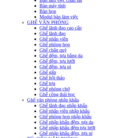
Bàn làm việc chân sắt
Bàn máy tính
Bàn họp
Modul bàn làm việc
GHẾ VĂN PHÒNG
Ghế lãnh đạo cao cấp
Ghế lãnh đạo
Ghế nhân viên
Ghế phòng họp
Ghế chân quỳ
Ghế đệm, tựa bằng da
Ghế đệm, tựa lưới
Ghế đệm, tựa nỉ
Ghế gấp
Ghế hội thảo
Ghế tựa
Ghế phòng chờ
Ghế công thái học
Ghế văn phòng nhập khẩu
Ghế lãnh đạo nhập khẩu
Ghế nhân viên nhập khẩu
Ghế phòng họp nhập khẩu
Ghế nhập khẩu đệm, tựa da
Ghế nhập khẩu đệm tựa lưới
Ghế nhập khẩu đệm, tựa nỉ