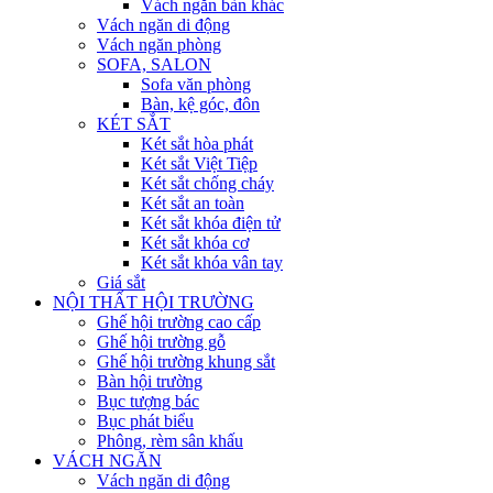
Vách ngăn bàn khác
Vách ngăn di động
Vách ngăn phòng
SOFA, SALON
Sofa văn phòng
Bàn, kệ góc, đôn
KÉT SẮT
Két sắt hòa phát
Két sắt Việt Tiệp
Két sắt chống cháy
Két sắt an toàn
Két sắt khóa điện tử
Két sắt khóa cơ
Két sắt khóa vân tay
Giá sắt
NỘI THẤT HỘI TRƯỜNG
Ghế hội trường cao cấp
Ghế hội trường gỗ
Ghế hội trường khung sắt
Bàn hội trường
Bục tượng bác
Bục phát biểu
Phông, rèm sân khấu
VÁCH NGĂN
Vách ngăn di động