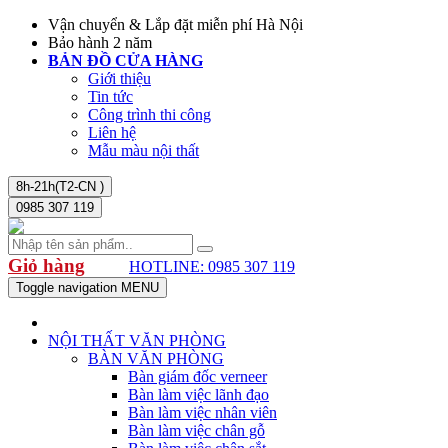
Vận chuyển & Lắp đặt miễn phí Hà Nội
Bảo hành 2 năm
BẢN ĐỒ CỬA HÀNG
Giới thiệu
Tin tức
Công trình thi công
Liên hệ
Mẫu màu nội thất
8h-21h(T2-CN )
0985 307 119
Giỏ hàng
HOTLINE: 0985 307 119
Toggle navigation
MENU
NỘI THẤT VĂN PHÒNG
BÀN VĂN PHÒNG
Bàn giám đốc verneer
Bàn làm việc lãnh đạo
Bàn làm việc nhân viên
Bàn làm việc chân gỗ