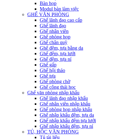
Bàn họp
Modul bàn làm việc
GHẾ VĂN PHÒNG
Ghế lãnh đạo cao cấp
Ghế lãnh đạo
Ghế nhân viên
Ghế phòng họp
Ghế chân quỳ
Ghế đệm, tựa bằng da
Ghế đệm, tựa lưới
Ghế đệm, tựa nỉ
Ghế gấp
Ghế hội thảo
Ghế tựa
Ghế phòng chờ
Ghế công thái học
Ghế văn phòng nhập khẩu
Ghế lãnh đạo nhập khẩu
Ghế nhân viên nhập khẩu
Ghế phòng họp nhập khẩu
Ghế nhập khẩu đệm, tựa da
Ghế nhập khẩu đệm tựa lưới
Ghế nhập khẩu đệm, tựa nỉ
TỦ, HỘC VĂN PHÒNG
Tủ tài liệu