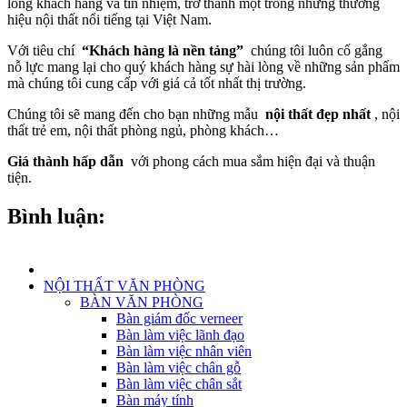
lòng khách hàng và tín nhiệm, trở thành một trong những thương
hiệu nội thất nổi tiếng tại Việt Nam.
Với tiêu chí
“Khách hàng là nền tảng”
chúng tôi luôn cố gắng
nỗ lực mang lại cho quý khách hàng sự hài lòng về những sản phẩm
mà chúng tôi cung cấp với giá cả tốt nhất thị trường.
Chúng tôi sẽ mang đến cho bạn những mẫu
nội thất đẹp nhất
, nội
thất trẻ em, nội thất phòng ngủ, phòng khách…
Giá thành hấp dẫn
với phong cách mua sắm hiện đại và thuận
tiện.
Bình luận:
NỘI THẤT VĂN PHÒNG
BÀN VĂN PHÒNG
Bàn giám đốc verneer
Bàn làm việc lãnh đạo
Bàn làm việc nhân viên
Bàn làm việc chân gỗ
Bàn làm việc chân sắt
Bàn máy tính