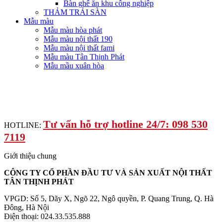
Bàn ghế ăn khu công nghiệp
THẢM TRẢI SÀN
Mẫu màu
Mẫu màu hòa phát
Mẫu màu nội thất 190
Mẫu màu nội thất fami
Mẫu màu Tân Thịnh Phát
Mẫu mầu xuân hòa
Tư vấn hỗ trợ hotline 24/7: 098 530
HOTLINE:
7119
Giới thiệu chung
CÔNG TY CỔ PHẦN ĐẦU TƯ VÀ SẢN XUẤT NỘI THẤT
TÂN THỊNH PHÁT
VPGD: Số 5, Dãy X, Ngõ 22, Ngô quyền, P. Quang Trung, Q. Hà
Đông, Hà Nội
Điện thoại: 024.33.535.888