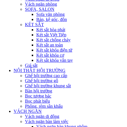
Vách ngăn phòng
SOFA, SALON
Sofa văn phòng
Bàn, kệ góc, đôn
KÉT SẮT
Két sắt hòa phát
Két sắt Việt Tiệp
Két sắt chống cháy
Két sắt an toàn
Két sắt khóa điện tử
Két sắt khóa cơ
Két sắt khóa vân tay
Giá sắt
NỘI THẤT HỘI TRƯỜNG
Ghế hội trường cao cấp
Ghế hội trường gỗ
Ghế hội trường khung sắt
Bàn hội trường
Bục tượng bác
Bục phát biểu
Phông, rèm sân khấu
VÁCH NGĂN
Vách ngăn di động
Vách ngăn bàn làm việc
Vách ngăn bàn khung nhôm