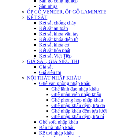
Sàn gỗ công nghiệp
Sàn nhựa
ỐP GỖ VENEER, ỐP GỖ LAMINATE
KÉT SẮT
Két sắt chống cháy
Két sắt an toàn
Két sắt khóa vân tay
Két sắt khóa điện tử
Két sắt khóa cơ
Két sắt hòa phát
Két sắt Việt Tiệp
GIÁ SẮT, GIÁ SIÊU THỊ
Giá sắt
Giá siêu thị
NỘI THẤT NHẬP KHẨU
Ghế văn phòng nhập khẩu
Ghế lãnh đạo nhập khẩu
Ghế nhân viên nhập khẩu
Ghế phòng họp nhập khẩu
Ghế nhập khẩu đệm, tựa da
Ghế nhập khẩu đệm tựa lưới
Ghế nhập khẩu đệm, tựa nỉ
Ghế sofa nhập khẩu
Bàn trà nhập khẩu
Kệ tivi nhập khẩu