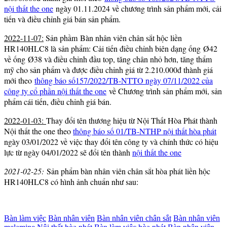
nội thất the one
ngày 01.11.2024 về chương trình sản phẩm mới, cải
tiến và điều chỉnh giá bán sản phẩm.
2022-11-07:
Sản phầm Bàn nhân viên chân sắt hộc liền
HR140HLC8 là sản phẩm: Cải tiến điều chỉnh biên dạng ống Ø42
về ống Ø38 và điều chỉnh đầu top, tăng chân nhỏ hơn, tăng thẩm
mỹ cho sản phẩm và được điều chỉnh giá từ 2.210.000đ thành giá
mới theo
thông báo số157/2022/TB-NTTO ngày 07/11/2022 của
công ty cổ phần nội thất the one
về Chương trình sản phẩm mới, sản
phẩm cái tiến, điều chỉnh giá bán.
2022-01-03:
Thay đổi tên thương hiệu từ Nội Thất Hòa Phát thành
Nội thất the one theo
thông báo số 01/TB-NTHP nội thất hòa phát
ngày 03/01/2022 về việc thay đổi tên công ty và chính thức có hiệu
lực từ ngày 04/01/2022 sẽ đổi tên thành
nội thất the one
2021-02-25:
Sản phẩm bàn nhân viên chân sắt hòa phát liền hộc
HR140HLC8 có hình ảnh chuẩn như sau:
Bàn làm việc
Bàn nhân viên
Bàn nhân viên chân sắt
Bàn nhân viên