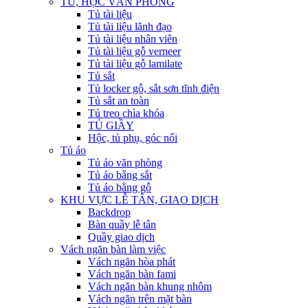
TỦ, HỘC VĂN PHÒNG
Tủ tài liệu
Tủ tài liệu lãnh đạo
Tủ tài liệu nhân viên
Tủ tài liệu gỗ verneer
Tủ tài liệu gỗ lamilate
Tủ sắt
Tủ locker gỗ, sắt sơn tĩnh điện
Tủ sắt an toàn
Tủ treo chìa khóa
TỦ GIẦY
Hộc, tủ phụ, góc nối
Tủ áo
Tủ áo văn phòng
Tủ áo bằng sắt
Tủ áo bằng gỗ
KHU VỰC LỄ TÂN, GIAO DỊCH
Backdrop
Bàn quầy lễ tân
Quầy giao dịch
Vách ngăn bàn làm việc
Vách ngăn hòa phát
Vách ngăn bàn fami
Vách ngăn bàn khung nhôm
Vách ngăn trên mặt bàn