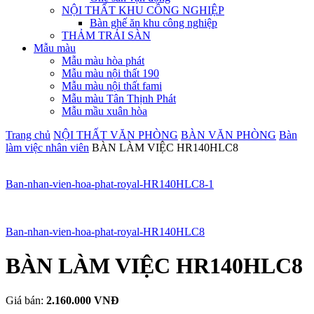
NỘI THẤT KHU CÔNG NGHIỆP
Bàn ghế ăn khu công nghiệp
THẢM TRẢI SÀN
Mẫu màu
Mẫu màu hòa phát
Mẫu màu nội thất 190
Mẫu màu nội thất fami
Mẫu màu Tân Thịnh Phát
Mẫu mầu xuân hòa
Trang chủ
NỘI THẤT VĂN PHÒNG
BÀN VĂN PHÒNG
Bàn
làm việc nhân viên
BÀN LÀM VIỆC HR140HLC8
Ban-nhan-vien-hoa-phat-royal-HR140HLC8-1
Ban-nhan-vien-hoa-phat-royal-HR140HLC8
BÀN LÀM VIỆC HR140HLC8
Giá bán:
2.160.000 VNĐ