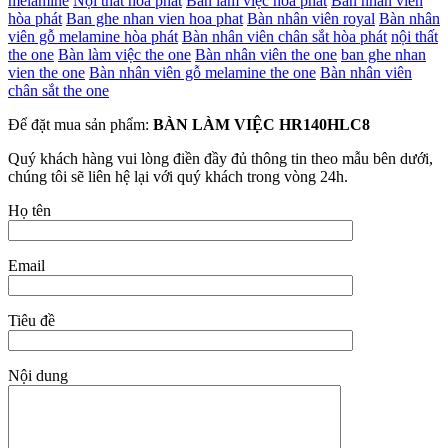
melamine
Nội thất hòa phát
Bàn làm việc hòa phát
Bàn nhân viên
hòa phát
Ban ghe nhan vien hoa phat
Bàn nhân viên royal
Bàn nhân
viên gỗ melamine hòa phát
Bàn nhân viên chân sắt hòa phát
nội thất
the one
Bàn làm việc the one
Bàn nhân viên the one
ban ghe nhan
vien the one
Bàn nhân viên gỗ melamine the one
Bàn nhân viên
chân sắt the one
Để đặt mua sản phẩm:
BÀN LÀM VIỆC HR140HLC8
Quý khách hàng vui lòng điền đầy đủ thông tin theo mẫu bên dưới,
chúng tôi sẽ liên hệ lại với quý khách trong vòng 24h.
Họ tên
Email
Tiêu đề
Nội dung