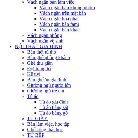
Vách ngăn bàn làm việc
Vách ngăn bàn khung nhôm
Vách ngăn trên mặt bàn
Vách ngăn hòa phát
Vách ngăn bàn fami
Vách ngăn bàn khác
Vách ngăn phòng
Vách ngăn vệ sinh
NỘI THẤT GIA ĐÌNH
Bàn thờ, tủ thờ
Bàn ghế phòng khách
Ghế thư giãn
Đợt trang trí
Kệ tivi
Bàn ghế ăn gia đình
Giường ngủ người lớn
Giường ngủ trẻ em
Tủ áo
Tủ áo gia đình
Tủ áo bằng sắt
Tủ áo bằng gỗ
TỦ GIẦY
Bàn làm việc, học tập
Ghế công thái học
TỦ BẾP