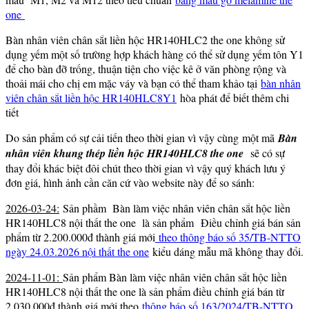
one
Bàn nhân viên chân sắt liền hộc HR140HLC2 the one không sử
dụng yếm một số trường hợp khách hàng có thể sử dụng yếm tôn Y1
để cho bàn đỡ trống, thuận tiện cho việc kê ở văn phòng rộng và
thoải mái cho chị em mặc váy và bạn có thể tham khảo tại
bàn nhân
viên chân sắt liền hộc HR140HLC8Y1
hòa phát để biết thêm chi
tiết
Do sản phẩm có sự cải tiến theo thời gian vì vậy cùng một mã
Bàn
nhân viên khung thép liền hộc HR140HLC8 the one
sẽ có sự
thay đổi khác biệt đôi chút theo thời gian vì vậy quý khách lưu ý
đơn giá, hình ảnh cần căn cứ vào website này để so sánh:
2026-03-24:
Sản phầm Bàn làm việc nhân viên chân sắt hộc liền
HR140HLC8 nội thất the one là sản phẩm Điều chỉnh giá bán sản
phẩm từ 2.200.000đ thành giá mới
theo thông báo số 35/TB-NTTO
ngày 24.03.2026 nội thất the one
kiểu dáng mẫu mã không thay đổi.
2024-11-01:
Sản phẩm Bàn làm việc nhân viên chân sắt hộc liền
HR140HLC8 nội thất the one là sản phẩm điều chỉnh giá bán từ
2.030.000đ thành giá mới theo
thông báo số 163/2024/TB-NTTO