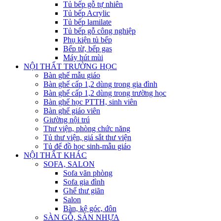
Tủ bếp gỗ tự nhiên
Tủ bếp Acrylic
Tủ bếp lamilate
Tủ bếp gỗ công nghiệp
Phụ kiện tủ bếp
Bếp từ, bếp gas
Máy hút mùi
NỘI THẤT TRƯỜNG HỌC
Bàn ghế mẫu giáo
Bàn ghế cấp 1,2 dùng trong gia đình
Bàn ghế cấp 1,2 dùng trong trường học
Bàn ghế học PTTH, sinh viên
Bàn ghế giáo viên
Giường nội trú
Thư viện, phòng chức năng
Tủ thư viện, giá sắt thư viện
Tủ để đồ học sinh-mẫu giáo
NỘI THẤT KHÁC
SOFA, SALON
Sofa văn phòng
Sofa gia đình
Ghế thư giãn
Salon
Bàn, kệ góc, đôn
SÀN GỖ, SÀN NHỰA