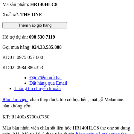
Mã sản phẩm:
HR140HLC8
Xuất xứ:
THE ONE
Thêm vào giỏ hàng
Hỗ trợ dự án:
098 530 7119
Gọi mua hàng:
024.33.535.888
KD01: 0975 057 600
KD02: 0984.886.353
Đặc điểm nổi bật
Đặt hàng qua Email
Thông tin chuyển khoản
Bàn làm việc
chân thép được tóp có hộc liền, mặt gỗ Melamine.
bàn không yếm.
KT: R1400xS700xC750
Mầu bàn nhân viên chân sắt liền hộc HR140HLC8 the one sử dụng
mầu M1, M2 và M12 theo tiêu chuẩn
bảng mầu gỗ melamine the