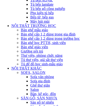
Tủ bếp Acrylic
Tủ bếp lamilate
Tủ bếp gỗ công nghiệp
Phụ kiện tủ bếp
Bếp từ, bếp gas
Máy hút mùi
NỘI THẤT TRƯỜNG HỌC
Bàn ghế mẫu giáo
Bàn ghế cấp 1,2 dùng trong gia đình
Bàn ghế cấp 1,2 dùng trong trường học
Bàn ghế học PTTH, sinh viên
Bàn ghế giáo viên
Giường nội trú
Thư viện, phòng chức năng
Tủ thư viện, giá sắt thư viện
Tủ để đồ học sinh-mẫu giáo
NỘI THẤT KHÁC
SOFA, SALON
Sofa văn phòng
Sofa gia đình
Ghế thư giãn
Salon
Bàn, kệ góc, đôn
SÀN GỖ, SÀN NHỰA
Sàn gỗ tự nhiên