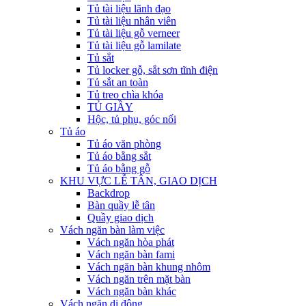
Tủ tài liệu lãnh đạo
Tủ tài liệu nhân viên
Tủ tài liệu gỗ verneer
Tủ tài liệu gỗ lamilate
Tủ sắt
Tủ locker gỗ, sắt sơn tĩnh điện
Tủ sắt an toàn
Tủ treo chìa khóa
TỦ GIẦY
Hộc, tủ phụ, góc nối
Tủ áo
Tủ áo văn phòng
Tủ áo bằng sắt
Tủ áo bằng gỗ
KHU VỰC LỄ TÂN, GIAO DỊCH
Backdrop
Bàn quầy lễ tân
Quầy giao dịch
Vách ngăn bàn làm việc
Vách ngăn hòa phát
Vách ngăn bàn fami
Vách ngăn bàn khung nhôm
Vách ngăn trên mặt bàn
Vách ngăn bàn khác
Vách ngăn di động