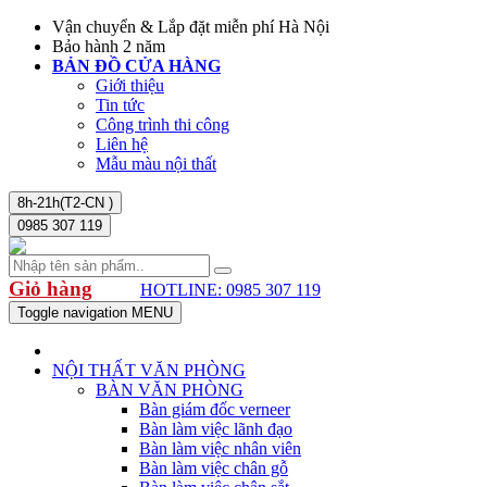
Vận chuyển & Lắp đặt miễn phí Hà Nội
Bảo hành 2 năm
BẢN ĐỒ CỬA HÀNG
Giới thiệu
Tin tức
Công trình thi công
Liên hệ
Mẫu màu nội thất
8h-21h(T2-CN )
0985 307 119
Giỏ hàng
HOTLINE: 0985 307 119
Toggle navigation
MENU
NỘI THẤT VĂN PHÒNG
BÀN VĂN PHÒNG
Bàn giám đốc verneer
Bàn làm việc lãnh đạo
Bàn làm việc nhân viên
Bàn làm việc chân gỗ