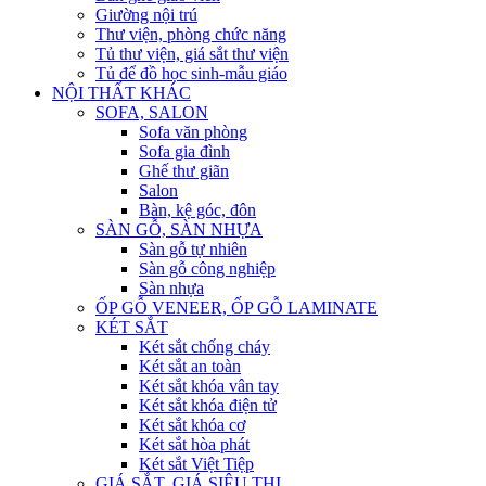
Giường nội trú
Thư viện, phòng chức năng
Tủ thư viện, giá sắt thư viện
Tủ để đồ học sinh-mẫu giáo
NỘI THẤT KHÁC
SOFA, SALON
Sofa văn phòng
Sofa gia đình
Ghế thư giãn
Salon
Bàn, kệ góc, đôn
SÀN GỖ, SÀN NHỰA
Sàn gỗ tự nhiên
Sàn gỗ công nghiệp
Sàn nhựa
ỐP GỖ VENEER, ỐP GỖ LAMINATE
KÉT SẮT
Két sắt chống cháy
Két sắt an toàn
Két sắt khóa vân tay
Két sắt khóa điện tử
Két sắt khóa cơ
Két sắt hòa phát
Két sắt Việt Tiệp
GIÁ SẮT, GIÁ SIÊU THỊ