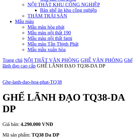
NỘI THẤT KHU CÔNG NGHIỆP
Bàn ghế ăn khu công nghiệp
THẢM TRẢI SÀN
Mẫu màu
Mẫu màu hòa phát
Mẫu màu nội thất 190
Mẫu màu nội thất fami
Mẫu màu Tân Thịnh Phát
Mẫu mầu xuân hòa
Trang chủ
NỘI THẤT VĂN PHÒNG
GHẾ VĂN PHÒNG
Ghế
lãnh đạo cao cấp
GHẾ LÃNH ĐẠO TQ38-DA DP
Ghe-lanh-dao-hoa-phat-TQ38
GHẾ LÃNH ĐẠO TQ38-DA
DP
Giá bán:
4.290.000 VNĐ
Mã sản phẩm:
TQ38 Da DP