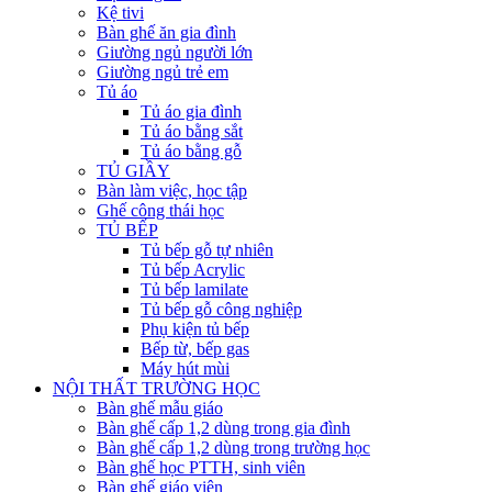
Kệ tivi
Bàn ghế ăn gia đình
Giường ngủ người lớn
Giường ngủ trẻ em
Tủ áo
Tủ áo gia đình
Tủ áo bằng sắt
Tủ áo bằng gỗ
TỦ GIẦY
Bàn làm việc, học tập
Ghế công thái học
TỦ BẾP
Tủ bếp gỗ tự nhiên
Tủ bếp Acrylic
Tủ bếp lamilate
Tủ bếp gỗ công nghiệp
Phụ kiện tủ bếp
Bếp từ, bếp gas
Máy hút mùi
NỘI THẤT TRƯỜNG HỌC
Bàn ghế mẫu giáo
Bàn ghế cấp 1,2 dùng trong gia đình
Bàn ghế cấp 1,2 dùng trong trường học
Bàn ghế học PTTH, sinh viên
Bàn ghế giáo viên