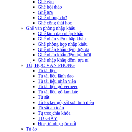
Ghế gấp
Ghế hội thảo
Ghế tựa
Ghế phòng chờ
Ghế công thái học
Ghế văn phòng nhập khẩu
Ghế lãnh đạo nhập khẩu
Ghế nhân viên nhập khẩu
Ghế phòng họp nhập khẩu
Ghế nhập khẩu đệm, tựa da
Ghế nhập khẩu đệm tựa lưới
Ghế nhập khẩu đệm, tựa nỉ
TỦ, HỘC VĂN PHÒNG
Tủ tài liệu
Tủ tài liệu lãnh đạo
Tủ tài liệu nhân viên
Tủ tài liệu gỗ verneer
Tủ tài liệu gỗ lamilate
Tủ sắt
Tủ locker gỗ, sắt sơn tĩnh điện
Tủ sắt an toàn
Tủ treo chìa khóa
TỦ GIẦY
Hộc, tủ phụ, góc nối
Tủ áo