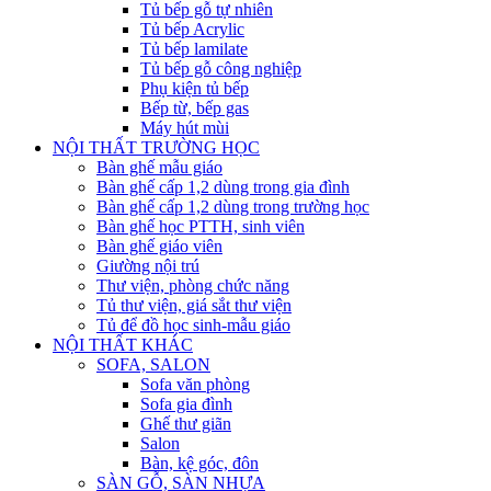
Tủ bếp gỗ tự nhiên
Tủ bếp Acrylic
Tủ bếp lamilate
Tủ bếp gỗ công nghiệp
Phụ kiện tủ bếp
Bếp từ, bếp gas
Máy hút mùi
NỘI THẤT TRƯỜNG HỌC
Bàn ghế mẫu giáo
Bàn ghế cấp 1,2 dùng trong gia đình
Bàn ghế cấp 1,2 dùng trong trường học
Bàn ghế học PTTH, sinh viên
Bàn ghế giáo viên
Giường nội trú
Thư viện, phòng chức năng
Tủ thư viện, giá sắt thư viện
Tủ để đồ học sinh-mẫu giáo
NỘI THẤT KHÁC
SOFA, SALON
Sofa văn phòng
Sofa gia đình
Ghế thư giãn
Salon
Bàn, kệ góc, đôn
SÀN GỖ, SÀN NHỰA