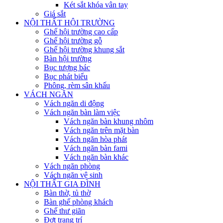
Két sắt khóa vân tay
Giá sắt
NỘI THẤT HỘI TRƯỜNG
Ghế hội trường cao cấp
Ghế hội trường gỗ
Ghế hội trường khung sắt
Bàn hội trường
Bục tượng bác
Bục phát biểu
Phông, rèm sân khấu
VÁCH NGĂN
Vách ngăn di động
Vách ngăn bàn làm việc
Vách ngăn bàn khung nhôm
Vách ngăn trên mặt bàn
Vách ngăn hòa phát
Vách ngăn bàn fami
Vách ngăn bàn khác
Vách ngăn phòng
Vách ngăn vệ sinh
NỘI THẤT GIA ĐÌNH
Bàn thờ, tủ thờ
Bàn ghế phòng khách
Ghế thư giãn
Đợt trang trí