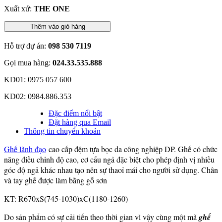
Xuất xứ:
THE ONE
Thêm vào giỏ hàng
Hỗ trợ dự án:
098 530 7119
Gọi mua hàng:
024.33.535.888
KD01: 0975 057 600
KD02: 0984.886.353
Đặc điểm nổi bật
Đặt hàng qua Email
Thông tin chuyển khoản
Ghế lãnh đạo
cao cấp đệm tựa bọc da công nghiệp DP. Ghế có chức
năng điều chỉnh độ cao, cơ cấu ngả đặc biệt cho phép định vị nhiều
góc độ ngả khác nhau tạo nên sự thaoỉ mái cho người sử dụng. Chân
và tay ghế được làm bằng gỗ sơn
KT: R670xS(745-1030)xC(1180-1260)
Do sản phẩm có sự cải tiến theo thời gian vì vậy cùng
một mã
ghế