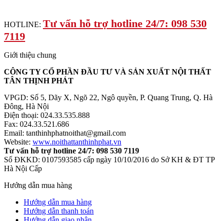
Tư vấn hỗ trợ hotline 24/7: 098 530
HOTLINE:
7119
Giới thiệu chung
CÔNG TY CỔ PHẦN ĐẦU TƯ VÀ SẢN XUẤT NỘI THẤT
TÂN THỊNH PHÁT
VPGD: Số 5, Dãy X, Ngõ 22, Ngô quyền, P. Quang Trung, Q. Hà
Đông, Hà Nội
Điện thoại: 024.33.535.888
Fax: 024.33.521.686
Email: tanthinhphatnoithat@gmail.com
Website:
www.noithattanthinhphat.vn
Tư vấn hỗ trợ hotline 24/7: 098 530 7119
Số ĐKKD: 0107593585 cấp ngày 10/10/2016 do Sở KH & ĐT TP
Hà Nội Cấp
Hướng dẫn mua hàng
Hướng dẫn mua hàng
Hướng dẫn thanh toán
Hướng dẫn giao nhận