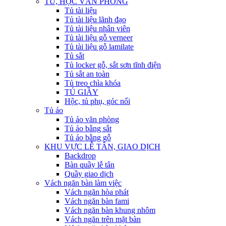
TỦ, HỘC VĂN PHÒNG
Tủ tài liệu
Tủ tài liệu lãnh đạo
Tủ tài liệu nhân viên
Tủ tài liệu gỗ verneer
Tủ tài liệu gỗ lamilate
Tủ sắt
Tủ locker gỗ, sắt sơn tĩnh điện
Tủ sắt an toàn
Tủ treo chìa khóa
TỦ GIẦY
Hộc, tủ phụ, góc nối
Tủ áo
Tủ áo văn phòng
Tủ áo bằng sắt
Tủ áo bằng gỗ
KHU VỰC LỄ TÂN, GIAO DỊCH
Backdrop
Bàn quầy lễ tân
Quầy giao dịch
Vách ngăn bàn làm việc
Vách ngăn hòa phát
Vách ngăn bàn fami
Vách ngăn bàn khung nhôm
Vách ngăn trên mặt bàn