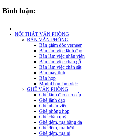
Bình luận:
NỘI THẤT VĂN PHÒNG
BÀN VĂN PHÒNG
Bàn giám đốc verneer
Bàn làm việc lãnh đạo
Bàn làm việc nhân viên
Bàn làm việc chân gỗ
Bàn làm việc chân sắt
Bàn máy tính
Bàn họp
Modul bàn làm việc
GHẾ VĂN PHÒNG
Ghế lãnh đạo cao cấp
Ghế lãnh đạo
Ghế nhân viên
Ghế phòng họp
Ghế chân quỳ
Ghế đệm, tựa bằng da
Ghế đệm, tựa lưới
Ghế đệm, tựa nỉ