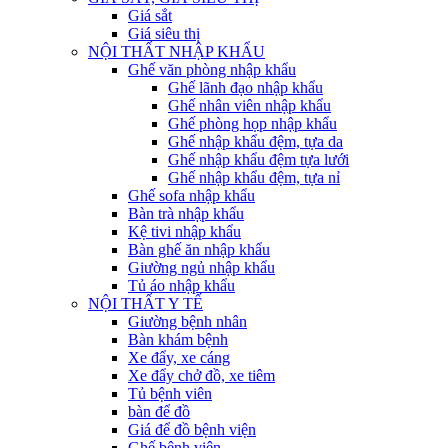
Giá sắt
Giá siêu thị
NỘI THẤT NHẬP KHẨU
Ghế văn phòng nhập khẩu
Ghế lãnh đạo nhập khẩu
Ghế nhân viên nhập khẩu
Ghế phòng họp nhập khẩu
Ghế nhập khẩu đệm, tựa da
Ghế nhập khẩu đệm tựa lưới
Ghế nhập khẩu đệm, tựa nỉ
Ghế sofa nhập khẩu
Bàn trà nhập khẩu
Kệ tivi nhập khẩu
Bàn ghế ăn nhập khẩu
Giường ngủ nhập khẩu
Tủ áo nhập khẩu
NỘI THẤT Y TẾ
Giường bệnh nhân
Bàn khám bệnh
Xe đẩy, xe cáng
Xe đẩy chở đồ, xe tiêm
Tủ bệnh viên
bàn để đồ
Giá để đồ bệnh viện
Ghế bệnh viện