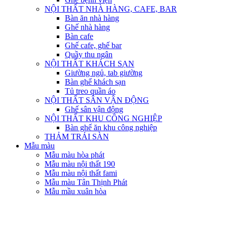
NỘI THẤT NHÀ HÀNG, CAFE, BAR
Bàn ăn nhà hàng
Ghế nhà hàng
Bàn cafe
Ghế cafe, ghế bar
Quầy thu ngân
NỘI THẤT KHÁCH SẠN
Giường ngủ, tab giường
Bàn ghế khách sạn
Tủ treo quần áo
NỘI THẤT SÂN VẬN ĐỘNG
Ghế sân vận động
NỘI THẤT KHU CÔNG NGHIỆP
Bàn ghế ăn khu công nghiệp
THẢM TRẢI SÀN
Mẫu màu
Mẫu màu hòa phát
Mẫu màu nội thất 190
Mẫu màu nội thất fami
Mẫu màu Tân Thịnh Phát
Mẫu mầu xuân hòa