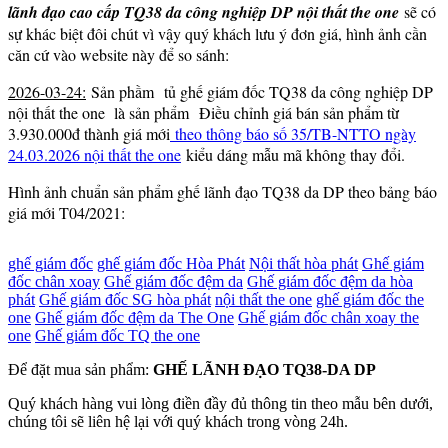
lãnh đạo cao cấp TQ38 da công nghiệp DP nội thất the one
sẽ có
s
ự khác biệt đôi chút vì vậy quý khách lưu ý đơn giá, hình ảnh cần
căn cứ vào website này để so sánh:
2026-03-24:
Sản phầm tủ ghế giám đốc TQ38 da công nghiệp DP
nội thất the one là sản phẩm Điều chỉnh giá bán sản phẩm từ
3.930.000đ thành giá mới
theo thông báo số 35/TB-NTTO ngày
24.03.2026 nội thất the one
kiểu dáng mẫu mã không thay đổi.
Hình ảnh chuẩn sản phẩm ghế lãnh đạo TQ38 da DP theo bảng báo
giá mới T04/2021:
ghế giám đốc
ghế giám đốc Hòa Phát
Nội thất hòa phát
Ghế giám
đốc chân xoay
Ghế giám đốc đệm da
Ghế giám đốc đệm da hòa
phát
Ghế giám đốc SG hòa phát
nội thất the one
ghế giám đốc the
one
Ghế giám đốc đệm da The One
Ghế giám đốc chân xoay the
one
Ghế giám đốc TQ the one
Để đặt mua sản phẩm:
GHẾ LÃNH ĐẠO TQ38-DA DP
Quý khách hàng vui lòng điền đầy đủ thông tin theo mẫu bên dưới,
chúng tôi sẽ liên hệ lại với quý khách trong vòng 24h.