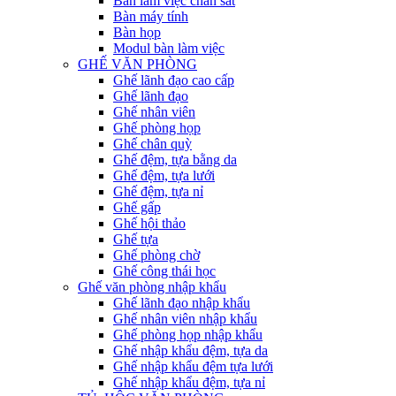
Bàn làm việc chân sắt
Bàn máy tính
Bàn họp
Modul bàn làm việc
GHẾ VĂN PHÒNG
Ghế lãnh đạo cao cấp
Ghế lãnh đạo
Ghế nhân viên
Ghế phòng họp
Ghế chân quỳ
Ghế đệm, tựa bằng da
Ghế đệm, tựa lưới
Ghế đệm, tựa nỉ
Ghế gấp
Ghế hội thảo
Ghế tựa
Ghế phòng chờ
Ghế công thái học
Ghế văn phòng nhập khẩu
Ghế lãnh đạo nhập khẩu
Ghế nhân viên nhập khẩu
Ghế phòng họp nhập khẩu
Ghế nhập khẩu đệm, tựa da
Ghế nhập khẩu đệm tựa lưới
Ghế nhập khẩu đệm, tựa nỉ