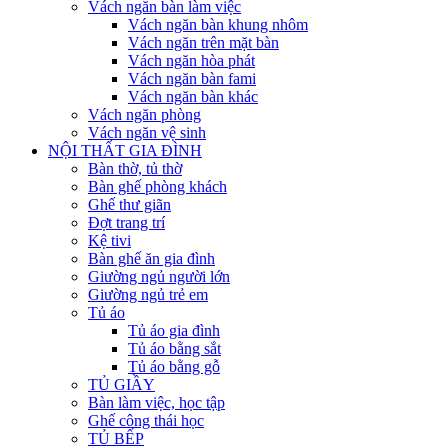
Vách ngăn bàn làm việc
Vách ngăn bàn khung nhôm
Vách ngăn trên mặt bàn
Vách ngăn hòa phát
Vách ngăn bàn fami
Vách ngăn bàn khác
Vách ngăn phòng
Vách ngăn vệ sinh
NỘI THẤT GIA ĐÌNH
Bàn thờ, tủ thờ
Bàn ghế phòng khách
Ghế thư giãn
Đợt trang trí
Kệ tivi
Bàn ghế ăn gia đình
Giường ngủ người lớn
Giường ngủ trẻ em
Tủ áo
Tủ áo gia đình
Tủ áo bằng sắt
Tủ áo bằng gỗ
TỦ GIẦY
Bàn làm việc, học tập
Ghế công thái học
TỦ BẾP