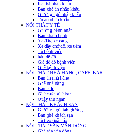
Kệ tivi nhập khẩu
Bàn ghế ăn nhập khẩu
Giường ngủ nhập khẩu
Tủ áo nhập khẩu
NỘI THẤT Y TẾ
Giường bệnh nhân
Bàn khám bệnh
Xe đẩy, xe cáng
Xe đẩy chở đồ, xe tiêm
Tủ bệnh viên
bàn để đồ
Giá để đồ bệnh viện
Ghế bệnh viện
NỘI THẤT NHÀ HÀNG, CAFE, BAR
Bàn ăn nhà hàng
Ghế nhà hàng
Bàn cafe
Ghế cafe, ghế bar
Quầy thu ngân
NỘI THẤT KHÁCH SẠN
Giường ngủ, tab giường
Bàn ghế khách sạn
Tủ treo quần áo
NỘI THẤT SÂN VẬN ĐỘNG
Ghế sân vận động