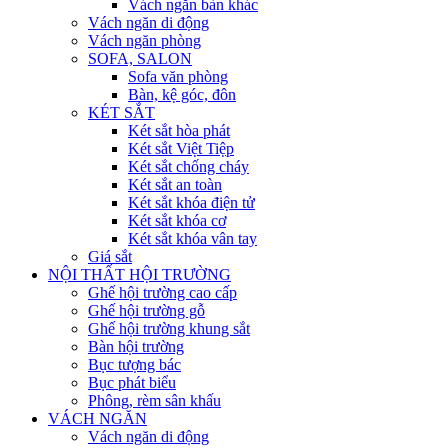
Vách ngăn bàn khác
Vách ngăn di động
Vách ngăn phòng
SOFA, SALON
Sofa văn phòng
Bàn, kệ góc, đôn
KÉT SẮT
Két sắt hòa phát
Két sắt Việt Tiệp
Két sắt chống cháy
Két sắt an toàn
Két sắt khóa điện tử
Két sắt khóa cơ
Két sắt khóa vân tay
Giá sắt
NỘI THẤT HỘI TRƯỜNG
Ghế hội trường cao cấp
Ghế hội trường gỗ
Ghế hội trường khung sắt
Bàn hội trường
Bục tượng bác
Bục phát biểu
Phông, rèm sân khấu
VÁCH NGĂN
Vách ngăn di động