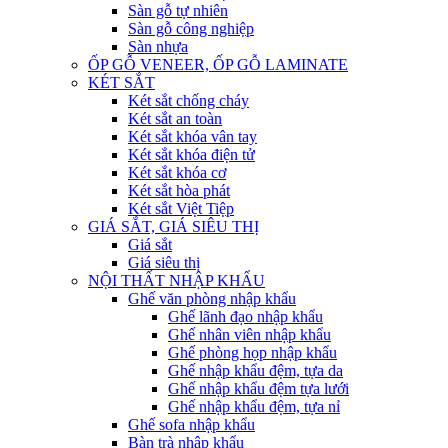
Sàn gỗ tự nhiên
Sàn gỗ công nghiệp
Sàn nhựa
ỐP GỖ VENEER, ỐP GỖ LAMINATE
KÉT SẮT
Két sắt chống cháy
Két sắt an toàn
Két sắt khóa vân tay
Két sắt khóa điện tử
Két sắt khóa cơ
Két sắt hòa phát
Két sắt Việt Tiệp
GIÁ SẮT, GIÁ SIÊU THỊ
Giá sắt
Giá siêu thị
NỘI THẤT NHẬP KHẨU
Ghế văn phòng nhập khẩu
Ghế lãnh đạo nhập khẩu
Ghế nhân viên nhập khẩu
Ghế phòng họp nhập khẩu
Ghế nhập khẩu đệm, tựa da
Ghế nhập khẩu đệm tựa lưới
Ghế nhập khẩu đệm, tựa nỉ
Ghế sofa nhập khẩu
Bàn trà nhập khẩu