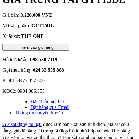
Giá bán:
3.220.000 VNĐ
Mã sản phẩm:
GTT15DL
Xuất xứ:
THE ONE
Thêm vào giỏ hàng
Hỗ trợ dự án:
098 530 7119
Gọi mua hàng:
024.33.535.888
KD01: 0975 057 600
KD02: 0984.886.353
Đặc điểm nổi bật
Đặt hàng qua Email
Thông tin chuyển khoản
Giá sắt đựng tài liệu
được làm bằng sắt sơn tĩnh điện, giá sắt có 3
tầng, giá để hàng tải trọng 300kg/1 đợt phù hợp với các kho hàng
vừa và nhỏ, giá có thể tháo rời liên kết với nhau bằng bu lông – đai