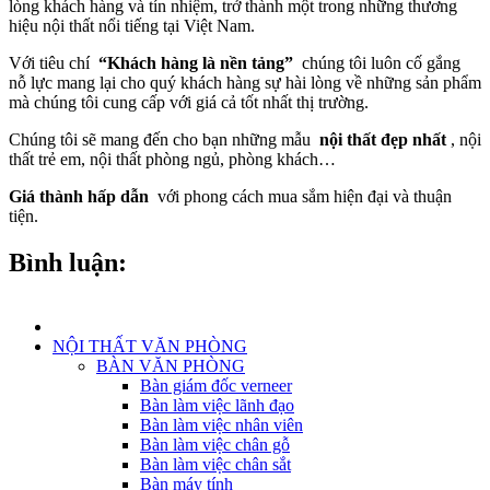
lòng khách hàng và tín nhiệm, trở thành một trong những thương
hiệu nội thất nổi tiếng tại Việt Nam.
Với tiêu chí
“Khách hàng là nền tảng”
chúng tôi luôn cố gắng
nỗ lực mang lại cho quý khách hàng sự hài lòng về những sản phẩm
mà chúng tôi cung cấp với giá cả tốt nhất thị trường.
Chúng tôi sẽ mang đến cho bạn những mẫu
nội thất đẹp nhất
, nội
thất trẻ em, nội thất phòng ngủ, phòng khách…
Giá thành hấp dẫn
với phong cách mua sắm hiện đại và thuận
tiện.
Bình luận:
NỘI THẤT VĂN PHÒNG
BÀN VĂN PHÒNG
Bàn giám đốc verneer
Bàn làm việc lãnh đạo
Bàn làm việc nhân viên
Bàn làm việc chân gỗ
Bàn làm việc chân sắt
Bàn máy tính