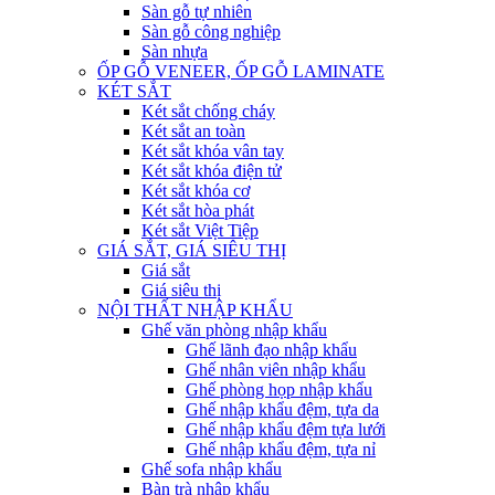
Sàn gỗ tự nhiên
Sàn gỗ công nghiệp
Sàn nhựa
ỐP GỖ VENEER, ỐP GỖ LAMINATE
KÉT SẮT
Két sắt chống cháy
Két sắt an toàn
Két sắt khóa vân tay
Két sắt khóa điện tử
Két sắt khóa cơ
Két sắt hòa phát
Két sắt Việt Tiệp
GIÁ SẮT, GIÁ SIÊU THỊ
Giá sắt
Giá siêu thị
NỘI THẤT NHẬP KHẨU
Ghế văn phòng nhập khẩu
Ghế lãnh đạo nhập khẩu
Ghế nhân viên nhập khẩu
Ghế phòng họp nhập khẩu
Ghế nhập khẩu đệm, tựa da
Ghế nhập khẩu đệm tựa lưới
Ghế nhập khẩu đệm, tựa nỉ
Ghế sofa nhập khẩu
Bàn trà nhập khẩu