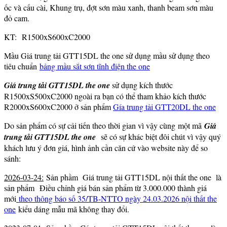
ốc và cấu cài, Khung trụ, đợt sơn màu xanh, thanh beam sơn màu
đỏ cam.
KT: R1500xS600xC2000
Mầu Giá trung tải GTT15DL the one sử dụng mầu sử dụng theo
tiêu chuẩn
bảng mầu sắt sơn tĩnh điện the one
Giá trung tải GTT15DL the one
sử dụng kích thước
R1500xS500xC2000 ngoài ra bạn có thể tham khảo kích thước
R2000xS600xC2000 ở sản phẩm
Gía trung tải GTT20DL the one
Do sản phẩm có sự cải tiến theo thời gian vì vậy cùng một mã
Giá
trung tải GTT15DL the one
sẽ có sự khác biệt đôi chút vì vậy quý
khách lưu ý đơn giá, hình ảnh cần căn cứ vào website này để so
sánh:
2026-03-24:
Sản phầm Giá trung tải GTT15DL nội thất the one là
sản phẩm Điều chỉnh giá bán sản phẩm từ 3.000.000 thành giá
mới
theo thông báo số 35/TB-NTTO ngày 24.03.2026 nội thất the
one
kiểu dáng mẫu mã không thay đổi.