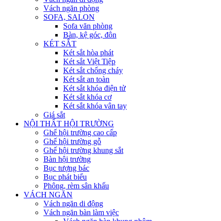
Vách ngăn phòng
SOFA, SALON
Sofa văn phòng
Bàn, kệ góc, đôn
KÉT SẮT
Két sắt hòa phát
Két sắt Việt Tiệp
Két sắt chống cháy
Két sắt an toàn
Két sắt khóa điện tử
Két sắt khóa cơ
Két sắt khóa vân tay
Giá sắt
NỘI THẤT HỘI TRƯỜNG
Ghế hội trường cao cấp
Ghế hội trường gỗ
Ghế hội trường khung sắt
Bàn hội trường
Bục tượng bác
Bục phát biểu
Phông, rèm sân khấu
VÁCH NGĂN
Vách ngăn di động
Vách ngăn bàn làm việc