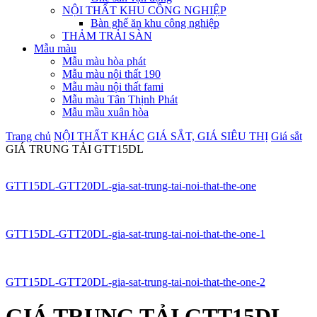
NỘI THẤT KHU CÔNG NGHIỆP
Bàn ghế ăn khu công nghiệp
THẢM TRẢI SÀN
Mẫu màu
Mẫu màu hòa phát
Mẫu màu nội thất 190
Mẫu màu nội thất fami
Mẫu màu Tân Thịnh Phát
Mẫu mầu xuân hòa
Trang chủ
NỘI THẤT KHÁC
GIÁ SẮT, GIÁ SIÊU THỊ
Giá sắt
GIÁ TRUNG TẢI GTT15DL
GTT15DL-GTT20DL-gia-sat-trung-tai-noi-that-the-one
GTT15DL-GTT20DL-gia-sat-trung-tai-noi-that-the-one-1
GTT15DL-GTT20DL-gia-sat-trung-tai-noi-that-the-one-2
GIÁ TRUNG TẢI GTT15DL