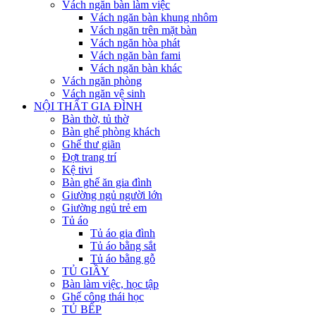
Vách ngăn bàn làm việc
Vách ngăn bàn khung nhôm
Vách ngăn trên mặt bàn
Vách ngăn hòa phát
Vách ngăn bàn fami
Vách ngăn bàn khác
Vách ngăn phòng
Vách ngăn vệ sinh
NỘI THẤT GIA ĐÌNH
Bàn thờ, tủ thờ
Bàn ghế phòng khách
Ghế thư giãn
Đợt trang trí
Kệ tivi
Bàn ghế ăn gia đình
Giường ngủ người lớn
Giường ngủ trẻ em
Tủ áo
Tủ áo gia đình
Tủ áo bằng sắt
Tủ áo bằng gỗ
TỦ GIẦY
Bàn làm việc, học tập
Ghế công thái học
TỦ BẾP