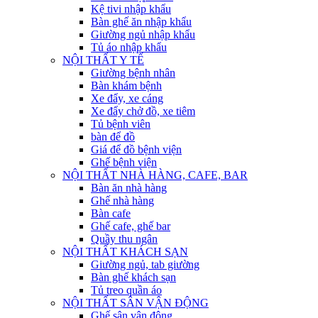
Kệ tivi nhập khẩu
Bàn ghế ăn nhập khẩu
Giường ngủ nhập khẩu
Tủ áo nhập khẩu
NỘI THẤT Y TẾ
Giường bệnh nhân
Bàn khám bệnh
Xe đẩy, xe cáng
Xe đẩy chở đồ, xe tiêm
Tủ bệnh viên
bàn để đồ
Giá để đồ bệnh viện
Ghế bệnh viện
NỘI THẤT NHÀ HÀNG, CAFE, BAR
Bàn ăn nhà hàng
Ghế nhà hàng
Bàn cafe
Ghế cafe, ghế bar
Quầy thu ngân
NỘI THẤT KHÁCH SẠN
Giường ngủ, tab giường
Bàn ghế khách sạn
Tủ treo quần áo
NỘI THẤT SÂN VẬN ĐỘNG
Ghế sân vận động