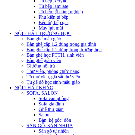
Tủ bếp Acrylic
Tủ bếp lamilate
Tủ bếp gỗ công nghiệp
Phụ kiện tủ bếp
Bếp từ, bếp gas
Máy hút mùi
NỘI THẤT TRƯỜNG HỌC
Bàn ghế mẫu giáo
Bàn ghế cấp 1,2 dùng trong gia đình
Bàn ghế cấp 1,2 dùng trong trường học
Bàn ghế học PTTH, sinh viên
Bàn ghế giáo viên
Giường nội trú
Thư viện, phòng chức năng
Tủ thư viện, giá sắt thư viện
Tủ để đồ học sinh-mẫu giáo
NỘI THẤT KHÁC
SOFA, SALON
Sofa văn phòng
Sofa gia đình
Ghế thư giãn
Salon
Bàn, kệ góc, đôn
SÀN GỖ, SÀN NHỰA
Sàn gỗ tự nhiên