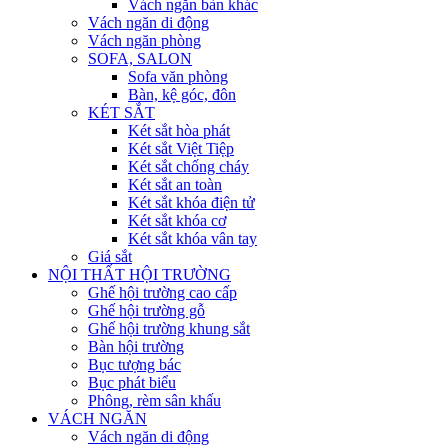
Vách ngăn bàn khác
Vách ngăn di động
Vách ngăn phòng
SOFA, SALON
Sofa văn phòng
Bàn, kệ góc, đôn
KÉT SẮT
Két sắt hòa phát
Két sắt Việt Tiệp
Két sắt chống cháy
Két sắt an toàn
Két sắt khóa điện tử
Két sắt khóa cơ
Két sắt khóa vân tay
Giá sắt
NỘI THẤT HỘI TRƯỜNG
Ghế hội trường cao cấp
Ghế hội trường gỗ
Ghế hội trường khung sắt
Bàn hội trường
Bục tượng bác
Bục phát biểu
Phông, rèm sân khấu
VÁCH NGĂN
Vách ngăn di động