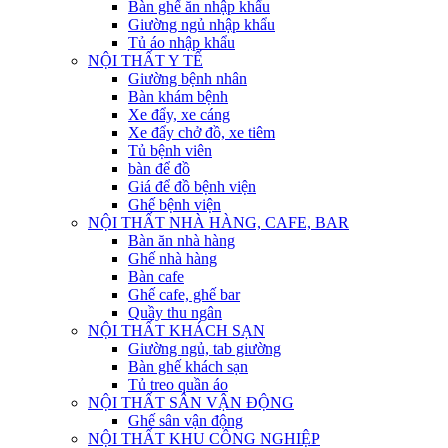
Bàn ghế ăn nhập khẩu
Giường ngủ nhập khẩu
Tủ áo nhập khẩu
NỘI THẤT Y TẾ
Giường bệnh nhân
Bàn khám bệnh
Xe đẩy, xe cáng
Xe đẩy chở đồ, xe tiêm
Tủ bệnh viên
bàn để đồ
Giá để đồ bệnh viện
Ghế bệnh viện
NỘI THẤT NHÀ HÀNG, CAFE, BAR
Bàn ăn nhà hàng
Ghế nhà hàng
Bàn cafe
Ghế cafe, ghế bar
Quầy thu ngân
NỘI THẤT KHÁCH SẠN
Giường ngủ, tab giường
Bàn ghế khách sạn
Tủ treo quần áo
NỘI THẤT SÂN VẬN ĐỘNG
Ghế sân vận động
NỘI THẤT KHU CÔNG NGHIỆP