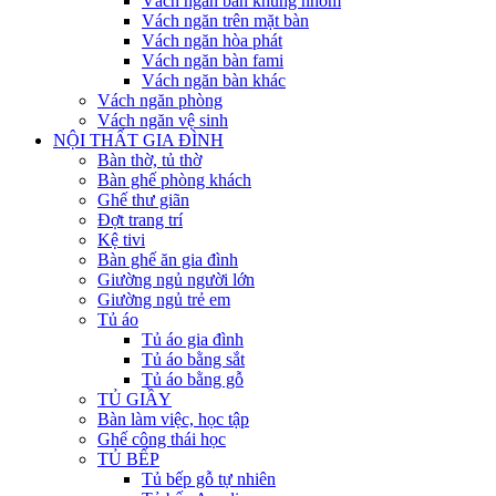
Vách ngăn bàn khung nhôm
Vách ngăn trên mặt bàn
Vách ngăn hòa phát
Vách ngăn bàn fami
Vách ngăn bàn khác
Vách ngăn phòng
Vách ngăn vệ sinh
NỘI THẤT GIA ĐÌNH
Bàn thờ, tủ thờ
Bàn ghế phòng khách
Ghế thư giãn
Đợt trang trí
Kệ tivi
Bàn ghế ăn gia đình
Giường ngủ người lớn
Giường ngủ trẻ em
Tủ áo
Tủ áo gia đình
Tủ áo bằng sắt
Tủ áo bằng gỗ
TỦ GIẦY
Bàn làm việc, học tập
Ghế công thái học
TỦ BẾP
Tủ bếp gỗ tự nhiên