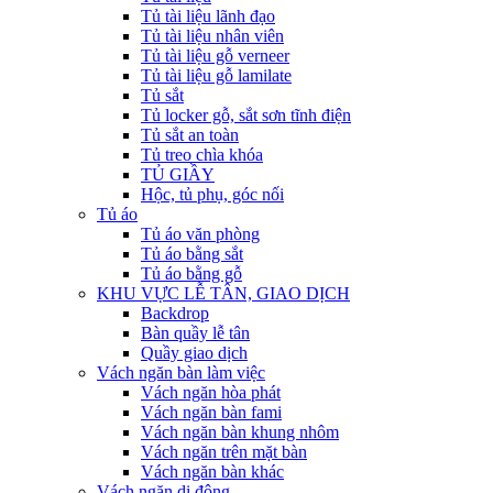
Tủ tài liệu lãnh đạo
Tủ tài liệu nhân viên
Tủ tài liệu gỗ verneer
Tủ tài liệu gỗ lamilate
Tủ sắt
Tủ locker gỗ, sắt sơn tĩnh điện
Tủ sắt an toàn
Tủ treo chìa khóa
TỦ GIẦY
Hộc, tủ phụ, góc nối
Tủ áo
Tủ áo văn phòng
Tủ áo bằng sắt
Tủ áo bằng gỗ
KHU VỰC LỄ TÂN, GIAO DỊCH
Backdrop
Bàn quầy lễ tân
Quầy giao dịch
Vách ngăn bàn làm việc
Vách ngăn hòa phát
Vách ngăn bàn fami
Vách ngăn bàn khung nhôm
Vách ngăn trên mặt bàn
Vách ngăn bàn khác
Vách ngăn di động