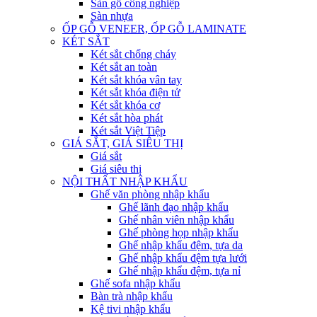
Sàn gỗ công nghiệp
Sàn nhựa
ỐP GỖ VENEER, ỐP GỖ LAMINATE
KÉT SẮT
Két sắt chống cháy
Két sắt an toàn
Két sắt khóa vân tay
Két sắt khóa điện tử
Két sắt khóa cơ
Két sắt hòa phát
Két sắt Việt Tiệp
GIÁ SẮT, GIÁ SIÊU THỊ
Giá sắt
Giá siêu thị
NỘI THẤT NHẬP KHẨU
Ghế văn phòng nhập khẩu
Ghế lãnh đạo nhập khẩu
Ghế nhân viên nhập khẩu
Ghế phòng họp nhập khẩu
Ghế nhập khẩu đệm, tựa da
Ghế nhập khẩu đệm tựa lưới
Ghế nhập khẩu đệm, tựa nỉ
Ghế sofa nhập khẩu
Bàn trà nhập khẩu
Kệ tivi nhập khẩu