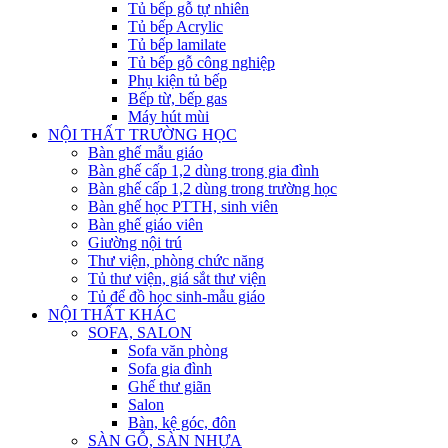
Tủ bếp gỗ tự nhiên
Tủ bếp Acrylic
Tủ bếp lamilate
Tủ bếp gỗ công nghiệp
Phụ kiện tủ bếp
Bếp từ, bếp gas
Máy hút mùi
NỘI THẤT TRƯỜNG HỌC
Bàn ghế mẫu giáo
Bàn ghế cấp 1,2 dùng trong gia đình
Bàn ghế cấp 1,2 dùng trong trường học
Bàn ghế học PTTH, sinh viên
Bàn ghế giáo viên
Giường nội trú
Thư viện, phòng chức năng
Tủ thư viện, giá sắt thư viện
Tủ để đồ học sinh-mẫu giáo
NỘI THẤT KHÁC
SOFA, SALON
Sofa văn phòng
Sofa gia đình
Ghế thư giãn
Salon
Bàn, kệ góc, đôn
SÀN GỖ, SÀN NHỰA