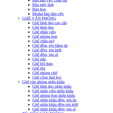
Bàn làm việc chân sắt
Bàn máy tính
Bàn họp
Modul bàn làm việc
GHẾ VĂN PHÒNG
Ghế lãnh đạo cao cấp
Ghế lãnh đạo
Ghế nhân viên
Ghế phòng họp
Ghế chân quỳ
Ghế đệm, tựa bằng da
Ghế đệm, tựa lưới
Ghế đệm, tựa nỉ
Ghế gấp
Ghế hội thảo
Ghế tựa
Ghế phòng chờ
Ghế công thái học
Ghế văn phòng nhập khẩu
Ghế lãnh đạo nhập khẩu
Ghế nhân viên nhập khẩu
Ghế phòng họp nhập khẩu
Ghế nhập khẩu đệm, tựa da
Ghế nhập khẩu đệm tựa lưới
Ghế nhập khẩu đệm, tựa nỉ