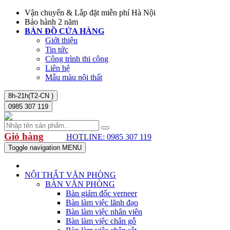
Vận chuyển & Lắp đặt miễn phí Hà Nội
Bảo hành 2 năm
BẢN ĐỒ CỬA HÀNG
Giới thiệu
Tin tức
Công trình thi công
Liên hệ
Mẫu màu nội thất
8h-21h(T2-CN )
0985 307 119
Giỏ hàng
HOTLINE: 0985 307 119
Toggle navigation
MENU
NỘI THẤT VĂN PHÒNG
BÀN VĂN PHÒNG
Bàn giám đốc verneer
Bàn làm việc lãnh đạo
Bàn làm việc nhân viên
Bàn làm việc chân gỗ