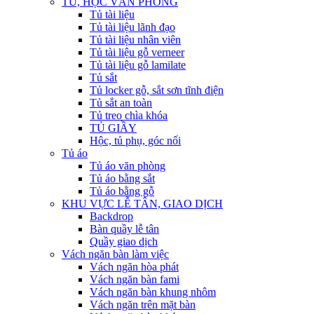
TỦ, HỘC VĂN PHÒNG
Tủ tài liệu
Tủ tài liệu lãnh đạo
Tủ tài liệu nhân viên
Tủ tài liệu gỗ verneer
Tủ tài liệu gỗ lamilate
Tủ sắt
Tủ locker gỗ, sắt sơn tĩnh điện
Tủ sắt an toàn
Tủ treo chìa khóa
TỦ GIẦY
Hộc, tủ phụ, góc nối
Tủ áo
Tủ áo văn phòng
Tủ áo bằng sắt
Tủ áo bằng gỗ
KHU VỰC LỄ TÂN, GIAO DỊCH
Backdrop
Bàn quầy lễ tân
Quầy giao dịch
Vách ngăn bàn làm việc
Vách ngăn hòa phát
Vách ngăn bàn fami
Vách ngăn bàn khung nhôm
Vách ngăn trên mặt bàn