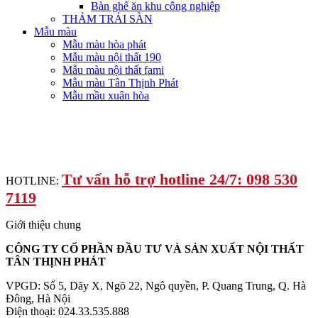
Bàn ghế ăn khu công nghiệp
THẢM TRẢI SÀN
Mẫu màu
Mẫu màu hòa phát
Mẫu màu nội thất 190
Mẫu màu nội thất fami
Mẫu màu Tân Thịnh Phát
Mẫu mầu xuân hòa
Tư vấn hỗ trợ hotline 24/7: 098 530
HOTLINE:
7119
Giới thiệu chung
CÔNG TY CỔ PHẦN ĐẦU TƯ VÀ SẢN XUẤT NỘI THẤT
TÂN THỊNH PHÁT
VPGD: Số 5, Dãy X, Ngõ 22, Ngô quyền, P. Quang Trung, Q. Hà
Đông, Hà Nội
Điện thoại: 024.33.535.888