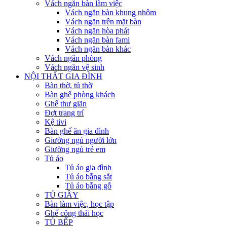
Vách ngăn bàn làm việc
Vách ngăn bàn khung nhôm
Vách ngăn trên mặt bàn
Vách ngăn hòa phát
Vách ngăn bàn fami
Vách ngăn bàn khác
Vách ngăn phòng
Vách ngăn vệ sinh
NỘI THẤT GIA ĐÌNH
Bàn thờ, tủ thờ
Bàn ghế phòng khách
Ghế thư giãn
Đợt trang trí
Kệ tivi
Bàn ghế ăn gia đình
Giường ngủ người lớn
Giường ngủ trẻ em
Tủ áo
Tủ áo gia đình
Tủ áo bằng sắt
Tủ áo bằng gỗ
TỦ GIẦY
Bàn làm việc, học tập
Ghế công thái học
TỦ BẾP