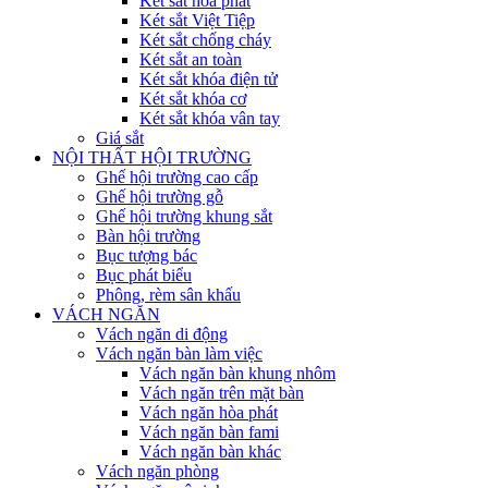
Két sắt hòa phát
Két sắt Việt Tiệp
Két sắt chống cháy
Két sắt an toàn
Két sắt khóa điện tử
Két sắt khóa cơ
Két sắt khóa vân tay
Giá sắt
NỘI THẤT HỘI TRƯỜNG
Ghế hội trường cao cấp
Ghế hội trường gỗ
Ghế hội trường khung sắt
Bàn hội trường
Bục tượng bác
Bục phát biểu
Phông, rèm sân khấu
VÁCH NGĂN
Vách ngăn di động
Vách ngăn bàn làm việc
Vách ngăn bàn khung nhôm
Vách ngăn trên mặt bàn
Vách ngăn hòa phát
Vách ngăn bàn fami
Vách ngăn bàn khác
Vách ngăn phòng