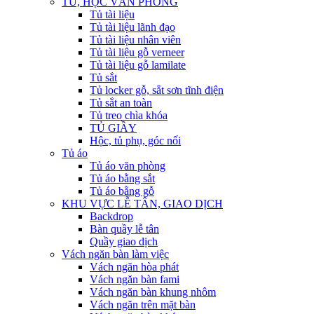
TỦ, HỘC VĂN PHÒNG
Tủ tài liệu
Tủ tài liệu lãnh đạo
Tủ tài liệu nhân viên
Tủ tài liệu gỗ verneer
Tủ tài liệu gỗ lamilate
Tủ sắt
Tủ locker gỗ, sắt sơn tĩnh điện
Tủ sắt an toàn
Tủ treo chìa khóa
TỦ GIẦY
Hộc, tủ phụ, góc nối
Tủ áo
Tủ áo văn phòng
Tủ áo bằng sắt
Tủ áo bằng gỗ
KHU VỰC LỄ TÂN, GIAO DỊCH
Backdrop
Bàn quầy lễ tân
Quầy giao dịch
Vách ngăn bàn làm việc
Vách ngăn hòa phát
Vách ngăn bàn fami
Vách ngăn bàn khung nhôm
Vách ngăn trên mặt bàn