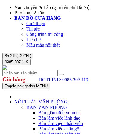
Vận chuyển & Lắp đặt miễn phí Hà Nội
Bảo hành 2 năm
BẢN ĐỒ CỬA HÀNG
Giới thiệu
Tin tức
Công trình thi công
Liên hệ
Mẫu màu nội thất
8h-21h(T2-CN )
0985 307 119
Giỏ hàng
HOTLINE: 0985 307 119
Toggle navigation
MENU
NỘI THẤT VĂN PHÒNG
BÀN VĂN PHÒNG
Bàn giám đốc verneer
Bàn làm việc lãnh đạo
Bàn làm việc nhân viên
Bàn làm việc chân gỗ