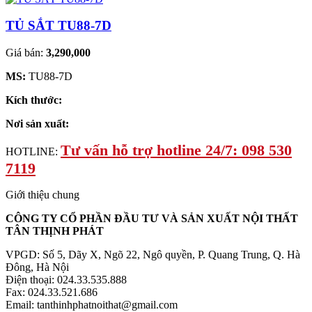
TỦ SẮT TU88-7D
Giá bán:
3,290,000
MS:
TU88-7D
Kích thước:
Nơi sản xuất:
Tư vấn hỗ trợ hotline 24/7: 098 530
HOTLINE:
7119
Giới thiệu chung
CÔNG TY CỔ PHẦN ĐẦU TƯ VÀ SẢN XUẤT NỘI THẤT
TÂN THỊNH PHÁT
VPGD: Số 5, Dãy X, Ngõ 22, Ngô quyền, P. Quang Trung, Q. Hà
Đông, Hà Nội
Điện thoại: 024.33.535.888
Fax: 024.33.521.686
Email: tanthinhphatnoithat@gmail.com