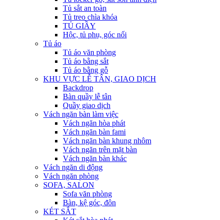
Tủ sắt an toàn
Tủ treo chìa khóa
TỦ GIẦY
Hộc, tủ phụ, góc nối
Tủ áo
Tủ áo văn phòng
Tủ áo bằng sắt
Tủ áo bằng gỗ
KHU VỰC LỄ TÂN, GIAO DỊCH
Backdrop
Bàn quầy lễ tân
Quầy giao dịch
Vách ngăn bàn làm việc
Vách ngăn hòa phát
Vách ngăn bàn fami
Vách ngăn bàn khung nhôm
Vách ngăn trên mặt bàn
Vách ngăn bàn khác
Vách ngăn di động
Vách ngăn phòng
SOFA, SALON
Sofa văn phòng
Bàn, kệ góc, đôn
KÉT SẮT