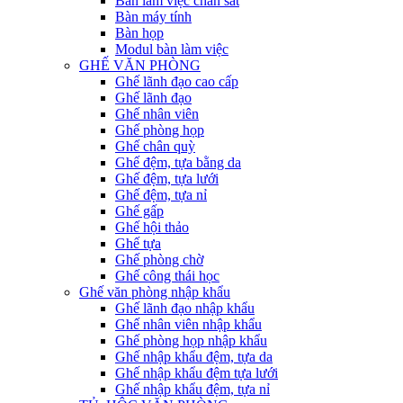
Bàn làm việc chân sắt
Bàn máy tính
Bàn họp
Modul bàn làm việc
GHẾ VĂN PHÒNG
Ghế lãnh đạo cao cấp
Ghế lãnh đạo
Ghế nhân viên
Ghế phòng họp
Ghế chân quỳ
Ghế đệm, tựa bằng da
Ghế đệm, tựa lưới
Ghế đệm, tựa nỉ
Ghế gấp
Ghế hội thảo
Ghế tựa
Ghế phòng chờ
Ghế công thái học
Ghế văn phòng nhập khẩu
Ghế lãnh đạo nhập khẩu
Ghế nhân viên nhập khẩu
Ghế phòng họp nhập khẩu
Ghế nhập khẩu đệm, tựa da
Ghế nhập khẩu đệm tựa lưới
Ghế nhập khẩu đệm, tựa nỉ