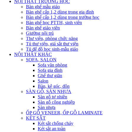
NỘI THẤT TRƯỜNG HỌC
Bàn ghế mẫu giáo
Bàn ghế cấp 1,2 dùng trong gia đình
Bàn ghế cấp 1,2 dùng trong trường học
Bàn ghế học PTTH, sinh viên
Bàn ghế giáo viên
Giường nội trú
Thư viện, phòng chức năng
Tủ thư viện, giá sắt thư viện
Tủ để đồ học sinh-mẫu giáo
NỘI THẤT KHÁC
SOFA, SALON
Sofa văn phòng
Sofa gia đình
Ghế thư giãn
Salon
Bàn, kệ góc, đôn
SÀN GỖ, SÀN NHỰA
Sàn gỗ tự nhiên
Sàn gỗ công nghiệp
Sàn nhựa
ỐP GỖ VENEER, ỐP GỖ LAMINATE
KÉT SẮT
Két sắt chống cháy
Két sắt an toàn