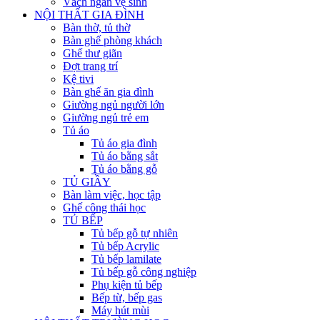
Vách ngăn vệ sinh
NỘI THẤT GIA ĐÌNH
Bàn thờ, tủ thờ
Bàn ghế phòng khách
Ghế thư giãn
Đợt trang trí
Kệ tivi
Bàn ghế ăn gia đình
Giường ngủ người lớn
Giường ngủ trẻ em
Tủ áo
Tủ áo gia đình
Tủ áo bằng sắt
Tủ áo bằng gỗ
TỦ GIẦY
Bàn làm việc, học tập
Ghế công thái học
TỦ BẾP
Tủ bếp gỗ tự nhiên
Tủ bếp Acrylic
Tủ bếp lamilate
Tủ bếp gỗ công nghiệp
Phụ kiện tủ bếp
Bếp từ, bếp gas
Máy hút mùi