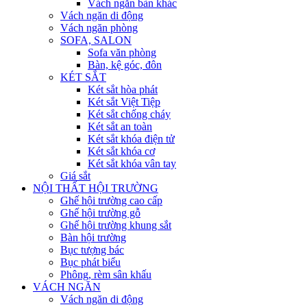
Vách ngăn bàn khác
Vách ngăn di động
Vách ngăn phòng
SOFA, SALON
Sofa văn phòng
Bàn, kệ góc, đôn
KÉT SẮT
Két sắt hòa phát
Két sắt Việt Tiệp
Két sắt chống cháy
Két sắt an toàn
Két sắt khóa điện tử
Két sắt khóa cơ
Két sắt khóa vân tay
Giá sắt
NỘI THẤT HỘI TRƯỜNG
Ghế hội trường cao cấp
Ghế hội trường gỗ
Ghế hội trường khung sắt
Bàn hội trường
Bục tượng bác
Bục phát biểu
Phông, rèm sân khấu
VÁCH NGĂN
Vách ngăn di động