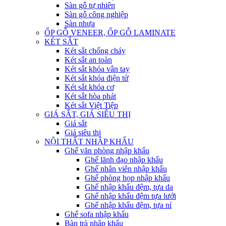
Sàn gỗ tự nhiên
Sàn gỗ công nghiệp
Sàn nhựa
ỐP GỖ VENEER, ỐP GỖ LAMINATE
KÉT SẮT
Két sắt chống cháy
Két sắt an toàn
Két sắt khóa vân tay
Két sắt khóa điện tử
Két sắt khóa cơ
Két sắt hòa phát
Két sắt Việt Tiệp
GIÁ SẮT, GIÁ SIÊU THỊ
Giá sắt
Giá siêu thị
NỘI THẤT NHẬP KHẨU
Ghế văn phòng nhập khẩu
Ghế lãnh đạo nhập khẩu
Ghế nhân viên nhập khẩu
Ghế phòng họp nhập khẩu
Ghế nhập khẩu đệm, tựa da
Ghế nhập khẩu đệm tựa lưới
Ghế nhập khẩu đệm, tựa nỉ
Ghế sofa nhập khẩu
Bàn trà nhập khẩu