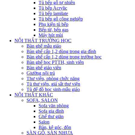
Tủ bếp gỗ tự nhiên
Tủ bếp Acrylic
Tủ bếp lamilate
Tủ bếp gỗ công nghiệp
Phụ kiện tủ bếp
Bếp từ, bếp gas
Máy hút mùi
NỘI THẤT TRƯỜNG HỌC
Bàn ghế mẫu giáo
Bàn ghế cấp 1,2 dùng trong gia đình
Bàn ghế cấp 1,2 dùng trong trường học
Bàn ghế học PTTH, sinh viên
Bàn ghế giáo viên
Giường nội trú
Thư viện, phòng chức năng
Tủ thư viện, giá sắt thư viện
Tủ để đồ học sinh-mẫu giáo
NỘI THẤT KHÁC
SOFA, SALON
Sofa văn phòng
Sofa gia đình
Ghế thư giãn
Salon
Bàn, kệ góc, đôn
SÀN GỖ, SÀN NHỰA