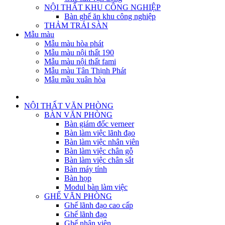
NỘI THẤT KHU CÔNG NGHIỆP
Bàn ghế ăn khu công nghiệp
THẢM TRẢI SÀN
Mẫu màu
Mẫu màu hòa phát
Mẫu màu nội thất 190
Mẫu màu nội thất fami
Mẫu màu Tân Thịnh Phát
Mẫu mầu xuân hòa
NỘI THẤT VĂN PHÒNG
BÀN VĂN PHÒNG
Bàn giám đốc verneer
Bàn làm việc lãnh đạo
Bàn làm việc nhân viên
Bàn làm việc chân gỗ
Bàn làm việc chân sắt
Bàn máy tính
Bàn họp
Modul bàn làm việc
GHẾ VĂN PHÒNG
Ghế lãnh đạo cao cấp
Ghế lãnh đạo
Ghế nhân viên