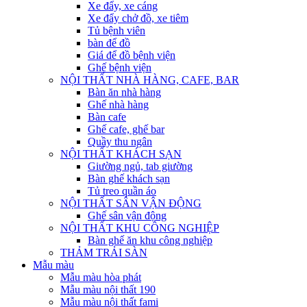
Xe đẩy, xe cáng
Xe đẩy chở đồ, xe tiêm
Tủ bệnh viên
bàn để đồ
Giá để đồ bệnh viện
Ghế bệnh viện
NỘI THẤT NHÀ HÀNG, CAFE, BAR
Bàn ăn nhà hàng
Ghế nhà hàng
Bàn cafe
Ghế cafe, ghế bar
Quầy thu ngân
NỘI THẤT KHÁCH SẠN
Giường ngủ, tab giường
Bàn ghế khách sạn
Tủ treo quần áo
NỘI THẤT SÂN VẬN ĐỘNG
Ghế sân vận động
NỘI THẤT KHU CÔNG NGHIỆP
Bàn ghế ăn khu công nghiệp
THẢM TRẢI SÀN
Mẫu màu
Mẫu màu hòa phát
Mẫu màu nội thất 190
Mẫu màu nội thất fami