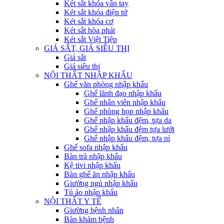
Két sắt khóa vân tay
Két sắt khóa điện tử
Két sắt khóa cơ
Két sắt hòa phát
Két sắt Việt Tiệp
GIÁ SẮT, GIÁ SIÊU THỊ
Giá sắt
Giá siêu thị
NỘI THẤT NHẬP KHẨU
Ghế văn phòng nhập khẩu
Ghế lãnh đạo nhập khẩu
Ghế nhân viên nhập khẩu
Ghế phòng họp nhập khẩu
Ghế nhập khẩu đệm, tựa da
Ghế nhập khẩu đệm tựa lưới
Ghế nhập khẩu đệm, tựa nỉ
Ghế sofa nhập khẩu
Bàn trà nhập khẩu
Kệ tivi nhập khẩu
Bàn ghế ăn nhập khẩu
Giường ngủ nhập khẩu
Tủ áo nhập khẩu
NỘI THẤT Y TẾ
Giường bệnh nhân
Bàn khám bệnh