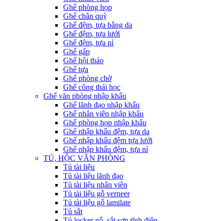
Ghế phòng họp
Ghế chân quỳ
Ghế đệm, tựa bằng da
Ghế đệm, tựa lưới
Ghế đệm, tựa nỉ
Ghế gấp
Ghế hội thảo
Ghế tựa
Ghế phòng chờ
Ghế công thái học
Ghế văn phòng nhập khẩu
Ghế lãnh đạo nhập khẩu
Ghế nhân viên nhập khẩu
Ghế phòng họp nhập khẩu
Ghế nhập khẩu đệm, tựa da
Ghế nhập khẩu đệm tựa lưới
Ghế nhập khẩu đệm, tựa nỉ
TỦ, HỘC VĂN PHÒNG
Tủ tài liệu
Tủ tài liệu lãnh đạo
Tủ tài liệu nhân viên
Tủ tài liệu gỗ verneer
Tủ tài liệu gỗ lamilate
Tủ sắt
Tủ locker gỗ, sắt sơn tĩnh điện