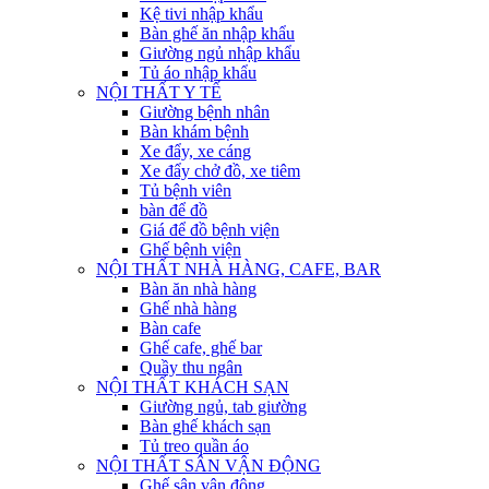
Kệ tivi nhập khẩu
Bàn ghế ăn nhập khẩu
Giường ngủ nhập khẩu
Tủ áo nhập khẩu
NỘI THẤT Y TẾ
Giường bệnh nhân
Bàn khám bệnh
Xe đẩy, xe cáng
Xe đẩy chở đồ, xe tiêm
Tủ bệnh viên
bàn để đồ
Giá để đồ bệnh viện
Ghế bệnh viện
NỘI THẤT NHÀ HÀNG, CAFE, BAR
Bàn ăn nhà hàng
Ghế nhà hàng
Bàn cafe
Ghế cafe, ghế bar
Quầy thu ngân
NỘI THẤT KHÁCH SẠN
Giường ngủ, tab giường
Bàn ghế khách sạn
Tủ treo quần áo
NỘI THẤT SÂN VẬN ĐỘNG
Ghế sân vận động