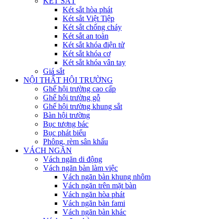
KÉT SẮT
Két sắt hòa phát
Két sắt Việt Tiệp
Két sắt chống cháy
Két sắt an toàn
Két sắt khóa điện tử
Két sắt khóa cơ
Két sắt khóa vân tay
Giá sắt
NỘI THẤT HỘI TRƯỜNG
Ghế hội trường cao cấp
Ghế hội trường gỗ
Ghế hội trường khung sắt
Bàn hội trường
Bục tượng bác
Bục phát biểu
Phông, rèm sân khấu
VÁCH NGĂN
Vách ngăn di động
Vách ngăn bàn làm việc
Vách ngăn bàn khung nhôm
Vách ngăn trên mặt bàn
Vách ngăn hòa phát
Vách ngăn bàn fami
Vách ngăn bàn khác