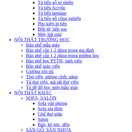
Tủ bếp gỗ tự nhiên
Tủ bếp Acrylic
Tủ bếp lamilate
Tủ bếp gỗ công nghiệp
Phụ kiện tủ bếp
Bếp từ, bếp gas
Máy hút mùi
NỘI THẤT TRƯỜNG HỌC
Bàn ghế mẫu giáo
Bàn ghế cấp 1,2 dùng trong gia đình
Bàn ghế cấp 1,2 dùng trong trường học
Bàn ghế học PTTH, sinh viên
Bàn ghế giáo viên
Giường nội trú
Thư viện, phòng chức năng
Tủ thư viện, giá sắt thư viện
Tủ để đồ học sinh-mẫu giáo
NỘI THẤT KHÁC
SOFA, SALON
Sofa văn phòng
Sofa gia đình
Ghế thư giãn
Salon
Bàn, kệ góc, đôn
SÀN GỖ, SÀN NHỰA