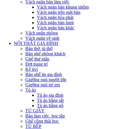
Vách ngăn bàn làm việc
Vách ngăn bàn khung nhôm
Vách ngăn trên mặt bàn
Vách ngăn hòa phát
Vách ngăn bàn fami
Vách ngăn bàn khác
Vách ngăn phòng
Vách ngăn vệ sinh
NỘI THẤT GIA ĐÌNH
Bàn thờ, tủ thờ
Bàn ghế phòng khách
Ghế thư giãn
Đợt trang trí
Kệ tivi
Bàn ghế ăn gia đình
Giường ngủ người lớn
Giường ngủ trẻ em
Tủ áo
Tủ áo gia đình
Tủ áo bằng sắt
Tủ áo bằng gỗ
TỦ GIẦY
Bàn làm việc, học tập
Ghế công thái học
TỦ BẾP