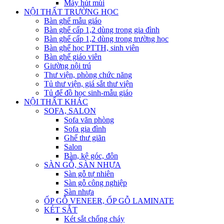
Máy hút mùi
NỘI THẤT TRƯỜNG HỌC
Bàn ghế mẫu giáo
Bàn ghế cấp 1,2 dùng trong gia đình
Bàn ghế cấp 1,2 dùng trong trường học
Bàn ghế học PTTH, sinh viên
Bàn ghế giáo viên
Giường nội trú
Thư viện, phòng chức năng
Tủ thư viện, giá sắt thư viện
Tủ để đồ học sinh-mẫu giáo
NỘI THẤT KHÁC
SOFA, SALON
Sofa văn phòng
Sofa gia đình
Ghế thư giãn
Salon
Bàn, kệ góc, đôn
SÀN GỖ, SÀN NHỰA
Sàn gỗ tự nhiên
Sàn gỗ công nghiệp
Sàn nhựa
ỐP GỖ VENEER, ỐP GỖ LAMINATE
KÉT SẮT
Két sắt chống cháy