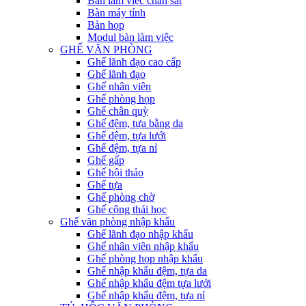
Bàn làm việc chân sắt
Bàn máy tính
Bàn họp
Modul bàn làm việc
GHẾ VĂN PHÒNG
Ghế lãnh đạo cao cấp
Ghế lãnh đạo
Ghế nhân viên
Ghế phòng họp
Ghế chân quỳ
Ghế đệm, tựa bằng da
Ghế đệm, tựa lưới
Ghế đệm, tựa nỉ
Ghế gấp
Ghế hội thảo
Ghế tựa
Ghế phòng chờ
Ghế công thái học
Ghế văn phòng nhập khẩu
Ghế lãnh đạo nhập khẩu
Ghế nhân viên nhập khẩu
Ghế phòng họp nhập khẩu
Ghế nhập khẩu đệm, tựa da
Ghế nhập khẩu đệm tựa lưới
Ghế nhập khẩu đệm, tựa nỉ