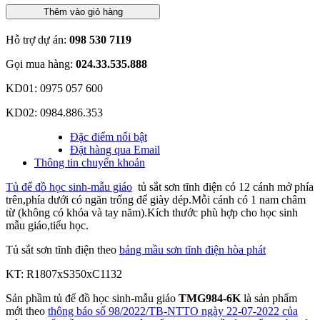
Thêm vào giỏ hàng
Hỗ trợ dự án:
098 530 7119
Gọi mua hàng:
024.33.535.888
KD01: 0975 057 600
KD02: 0984.886.353
Đặc điểm nổi bật
Đặt hàng qua Email
Thông tin chuyển khoản
Tủ để đồ học sinh-mẫu giáo
tủ sắt sơn tĩnh điện có 12 cánh mở phía
trên,phía dưới có ngăn trống để giày dép.Mỗi cánh có 1 nam châm
từ (không có khóa và tay năm).Kích thước phù hợp cho học sinh
mẫu giáo,tiểu học.
Tủ sắt sơn tĩnh điện theo
bảng mầu sơn tĩnh điện hòa phát
KT: R1807xS350xC1132
Sản phầm tủ để đồ học sinh-mẫu giáo
TMG984-6K
là sản phẩm
mới theo
thông báo số 98/2022/TB-NTTO ngày 22-07-2022 của