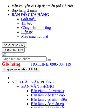
Vận chuyển & Lắp đặt miễn phí Hà Nội
Bảo hành 2 năm
BẢN ĐỒ CỬA HÀNG
Giới thiệu
Tin tức
Công trình thi công
Liên hệ
Mẫu màu nội thất
8h-21h(T2-CN )
0985 307 119
Giỏ hàng
HOTLINE: 0985 307 119
Toggle navigation
MENU
NỘI THẤT VĂN PHÒNG
BÀN VĂN PHÒNG
Bàn giám đốc verneer
Bàn làm việc lãnh đạo
Bàn làm việc nhân viên
Bàn làm việc chân gỗ