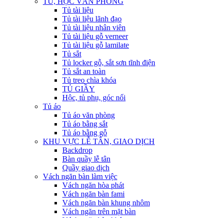
TỦ, HỘC VĂN PHÒNG
Tủ tài liệu
Tủ tài liệu lãnh đạo
Tủ tài liệu nhân viên
Tủ tài liệu gỗ verneer
Tủ tài liệu gỗ lamilate
Tủ sắt
Tủ locker gỗ, sắt sơn tĩnh điện
Tủ sắt an toàn
Tủ treo chìa khóa
TỦ GIẦY
Hộc, tủ phụ, góc nối
Tủ áo
Tủ áo văn phòng
Tủ áo bằng sắt
Tủ áo bằng gỗ
KHU VỰC LỄ TÂN, GIAO DỊCH
Backdrop
Bàn quầy lễ tân
Quầy giao dịch
Vách ngăn bàn làm việc
Vách ngăn hòa phát
Vách ngăn bàn fami
Vách ngăn bàn khung nhôm
Vách ngăn trên mặt bàn