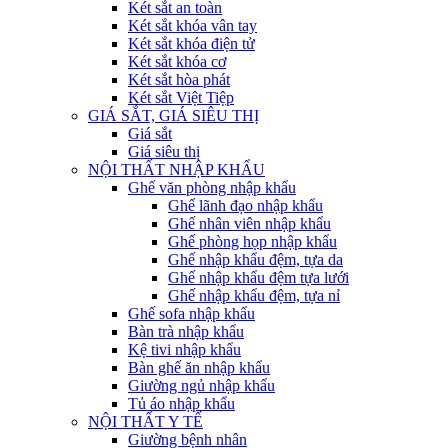
Két sắt an toàn
Két sắt khóa vân tay
Két sắt khóa điện tử
Két sắt khóa cơ
Két sắt hòa phát
Két sắt Việt Tiệp
GIÁ SẮT, GIÁ SIÊU THỊ
Giá sắt
Giá siêu thị
NỘI THẤT NHẬP KHẨU
Ghế văn phòng nhập khẩu
Ghế lãnh đạo nhập khẩu
Ghế nhân viên nhập khẩu
Ghế phòng họp nhập khẩu
Ghế nhập khẩu đệm, tựa da
Ghế nhập khẩu đệm tựa lưới
Ghế nhập khẩu đệm, tựa nỉ
Ghế sofa nhập khẩu
Bàn trà nhập khẩu
Kệ tivi nhập khẩu
Bàn ghế ăn nhập khẩu
Giường ngủ nhập khẩu
Tủ áo nhập khẩu
NỘI THẤT Y TẾ
Giường bệnh nhân