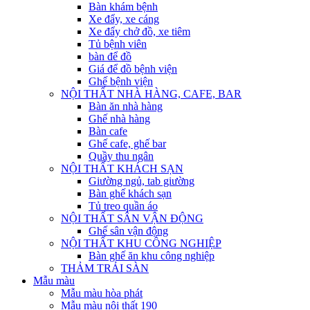
Bàn khám bệnh
Xe đẩy, xe cáng
Xe đẩy chở đồ, xe tiêm
Tủ bệnh viên
bàn để đồ
Giá để đồ bệnh viện
Ghế bệnh viện
NỘI THẤT NHÀ HÀNG, CAFE, BAR
Bàn ăn nhà hàng
Ghế nhà hàng
Bàn cafe
Ghế cafe, ghế bar
Quầy thu ngân
NỘI THẤT KHÁCH SẠN
Giường ngủ, tab giường
Bàn ghế khách sạn
Tủ treo quần áo
NỘI THẤT SÂN VẬN ĐỘNG
Ghế sân vận động
NỘI THẤT KHU CÔNG NGHIỆP
Bàn ghế ăn khu công nghiệp
THẢM TRẢI SÀN
Mẫu màu
Mẫu màu hòa phát
Mẫu màu nội thất 190