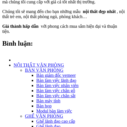
mà chúng tôi cung cấp với giá cả tốt nhất thị trường.
Chúng tôi sẽ mang đến cho bạn những mẫu
nội thất đẹp nhất
, nội
thất trẻ em, nội thất phòng ngủ, phòng khách…
Giá thành hấp dẫn
với phong cách mua sắm hiện đại và thuận
tiện.
Bình luận:
NỘI THẤT VĂN PHÒNG
BÀN VĂN PHÒNG
Bàn giám đốc verneer
Bàn làm việc lãnh đạo
Bàn làm việc nhân viên
Bàn làm việc chân gỗ
Bàn làm việc chân sắt
Bàn máy tính
Bàn họp
Modul bàn làm việc
GHẾ VĂN PHÒNG
Ghế lãnh đạo cao cấp
Ghế lãnh đạo