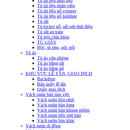
Tủ tài liệu lãnh đạo
Tủ tài liệu nhân viên
Tủ tài liệu gỗ verneer
Tủ tài liệu gỗ lamilate
Tủ sắt
Tủ locker gỗ, sắt sơn tĩnh điện
Tủ sắt an toàn
Tủ treo chìa khóa
TỦ GIẦY
Hộc, tủ phụ, góc nối
Tủ áo
Tủ áo văn phòng
Tủ áo bằng sắt
Tủ áo bằng gỗ
KHU VỰC LỄ TÂN, GIAO DỊCH
Backdrop
Bàn quầy lễ tân
Quầy giao dịch
Vách ngăn bàn làm việc
Vách ngăn hòa phát
Vách ngăn bàn fami
Vách ngăn bàn khung nhôm
Vách ngăn trên mặt bàn
Vách ngăn bàn khác
Vách ngăn di động