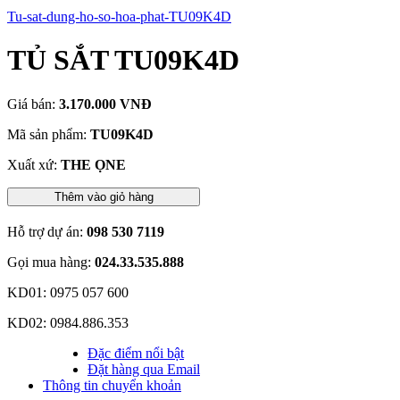
Tu-sat-dung-ho-so-hoa-phat-TU09K4D
TỦ SẮT TU09K4D
Giá bán:
3.170.000 VNĐ
Mã sản phẩm:
TU09K4D
Xuất xứ:
THE ỌNE
Thêm vào giỏ hàng
Hỗ trợ dự án:
098 530 7119
Gọi mua hàng:
024.33.535.888
KD01: 0975 057 600
KD02: 0984.886.353
Đặc điểm nổi bật
Đặt hàng qua Email
Thông tin chuyển khoản