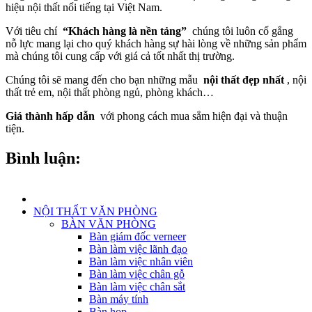
hiệu nội thất nổi tiếng tại Việt Nam.
Với tiêu chí
“Khách hàng là nền tảng”
chúng tôi luôn cố gắng
nỗ lực mang lại cho quý khách hàng sự hài lòng về những sản phẩm
mà chúng tôi cung cấp với giá cả tốt nhất thị trường.
Chúng tôi sẽ mang đến cho bạn những mẫu
nội thất đẹp nhất
, nội
thất trẻ em, nội thất phòng ngủ, phòng khách…
Giá thành hấp dẫn
với phong cách mua sắm hiện đại và thuận
tiện.
Bình luận:
NỘI THẤT VĂN PHÒNG
BÀN VĂN PHÒNG
Bàn giám đốc verneer
Bàn làm việc lãnh đạo
Bàn làm việc nhân viên
Bàn làm việc chân gỗ
Bàn làm việc chân sắt
Bàn máy tính
Bàn họp