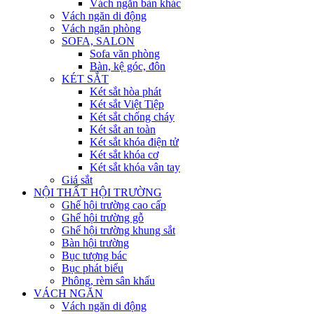
Vách ngăn bàn khác
Vách ngăn di động
Vách ngăn phòng
SOFA, SALON
Sofa văn phòng
Bàn, kệ góc, đôn
KÉT SẮT
Két sắt hòa phát
Két sắt Việt Tiệp
Két sắt chống cháy
Két sắt an toàn
Két sắt khóa điện tử
Két sắt khóa cơ
Két sắt khóa vân tay
Giá sắt
NỘI THẤT HỘI TRƯỜNG
Ghế hội trường cao cấp
Ghế hội trường gỗ
Ghế hội trường khung sắt
Bàn hội trường
Bục tượng bác
Bục phát biểu
Phông, rèm sân khấu
VÁCH NGĂN
Vách ngăn di động