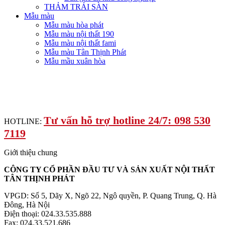
THẢM TRẢI SÀN
Mẫu màu
Mẫu màu hòa phát
Mẫu màu nội thất 190
Mẫu màu nội thất fami
Mẫu màu Tân Thịnh Phát
Mẫu mầu xuân hòa
Tư vấn hỗ trợ hotline 24/7: 098 530
HOTLINE:
7119
Giới thiệu chung
CÔNG TY CỔ PHẦN ĐẦU TƯ VÀ SẢN XUẤT NỘI THẤT
TÂN THỊNH PHÁT
VPGD: Số 5, Dãy X, Ngõ 22, Ngô quyền, P. Quang Trung, Q. Hà
Đông, Hà Nội
Điện thoại: 024.33.535.888
Fax: 024.33.521.686