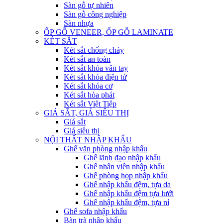
Sàn gỗ tự nhiên
Sàn gỗ công nghiệp
Sàn nhựa
ỐP GỖ VENEER, ỐP GỖ LAMINATE
KÉT SẮT
Két sắt chống cháy
Két sắt an toàn
Két sắt khóa vân tay
Két sắt khóa điện tử
Két sắt khóa cơ
Két sắt hòa phát
Két sắt Việt Tiệp
GIÁ SẮT, GIÁ SIÊU THỊ
Giá sắt
Giá siêu thị
NỘI THẤT NHẬP KHẨU
Ghế văn phòng nhập khẩu
Ghế lãnh đạo nhập khẩu
Ghế nhân viên nhập khẩu
Ghế phòng họp nhập khẩu
Ghế nhập khẩu đệm, tựa da
Ghế nhập khẩu đệm tựa lưới
Ghế nhập khẩu đệm, tựa nỉ
Ghế sofa nhập khẩu
Bàn trà nhập khẩu