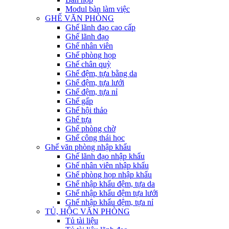
Modul bàn làm việc
GHẾ VĂN PHÒNG
Ghế lãnh đạo cao cấp
Ghế lãnh đạo
Ghế nhân viên
Ghế phòng họp
Ghế chân quỳ
Ghế đệm, tựa bằng da
Ghế đệm, tựa lưới
Ghế đệm, tựa nỉ
Ghế gấp
Ghế hội thảo
Ghế tựa
Ghế phòng chờ
Ghế công thái học
Ghế văn phòng nhập khẩu
Ghế lãnh đạo nhập khẩu
Ghế nhân viên nhập khẩu
Ghế phòng họp nhập khẩu
Ghế nhập khẩu đệm, tựa da
Ghế nhập khẩu đệm tựa lưới
Ghế nhập khẩu đệm, tựa nỉ
TỦ, HỘC VĂN PHÒNG
Tủ tài liệu