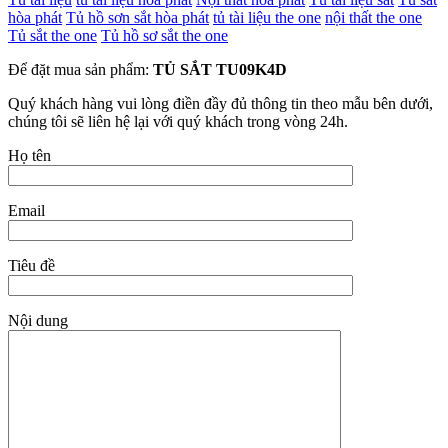
hòa phát
Tủ hồ sơn sắt hòa phát
tủ tài liệu the one
nội thất the one
Tủ sắt the one
Tủ hồ sơ sắt the one
Để đặt mua sản phẩm:
TỦ SẮT TU09K4D
Quý khách hàng vui lòng điền đầy đủ thông tin theo mẫu bên dưới,
chúng tôi sẽ liên hệ lại với quý khách trong vòng 24h.
Họ tên
Email
Tiêu đề
Nội dung