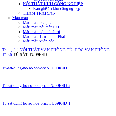
NỘI THẤT KHU CÔNG NGHIỆP
Bàn ghế ăn khu công nghiệp
THẢM TRẢI SÀN
Mẫu màu
Mẫu màu hòa phát
Mẫu màu nội thất 190
Mẫu màu nội thất fami
Mẫu màu Tân Thịnh Phát
Mẫu mầu xuân hòa
Trang chủ
NỘI THẤT VĂN PHÒNG
TỦ, HỘC VĂN PHÒNG
Tủ sắt
TỦ SẮT TU09K4D
Tu-sat-dung-ho-so-hoa-phat-TU09K4D
Tu-sat-dung-ho-so-hoa-phat-TU09K4D-2
Tu-sat-dung-ho-so-hoa-phat-TU09K4D-1