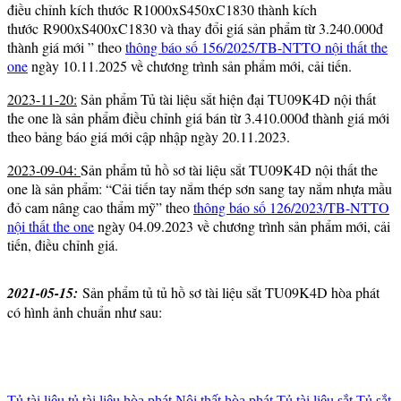
điều chỉnh kích thước R1000xS450xC1830 thành kích
thước R900xS400xC1830 và thay đổi giá sản phẩm từ 3.240.000đ
thành giá mới ” theo
thông báo số 156/2025/TB-NTTO nội thất the
one
ngày 10.11.2025 về chương trình sản phẩm mới, cải tiến.
2023-11-20:
Sản phẩm Tủ tài liệu sắt hiện đại TU09K4D nội thất
the one là sản phẩm điều chỉnh giá bán từ 3.410.000đ thành giá mới
theo bảng báo giá mới cập nhập ngày 20.11.2023.
2023-09-04:
Sản phẩm tủ hồ sơ tài liệu sắt TU09K4D nội thất the
one là sản phẩm: “Cải tiến tay nắm thép sơn sang tay nắm nhựa mầu
đỏ cam nâng cao thẩm mỹ” theo
thông báo số 126/2023/TB-NTTO
nội thất the one
ngày 04.09.2023 về chương trình sản phẩm mới, cải
tiến, điều chỉnh giá.
2021-05-15:
Sản phẩm tủ tủ hồ sơ tài liệu sắt TU09K4D hòa phát
có hình ảnh chuẩn như sau:
Tủ tài liệu
tủ tài liệu hòa phát
Nội thất hòa phát
Tủ tài liệu sắt
Tủ sắt