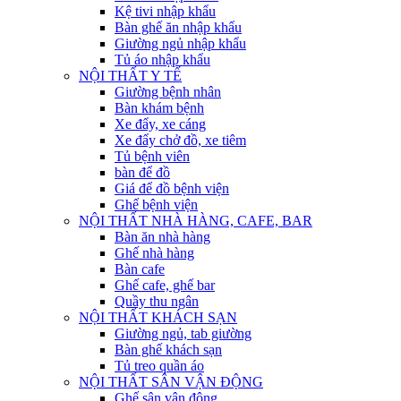
Kệ tivi nhập khẩu
Bàn ghế ăn nhập khẩu
Giường ngủ nhập khẩu
Tủ áo nhập khẩu
NỘI THẤT Y TẾ
Giường bệnh nhân
Bàn khám bệnh
Xe đẩy, xe cáng
Xe đẩy chở đồ, xe tiêm
Tủ bệnh viên
bàn để đồ
Giá để đồ bệnh viện
Ghế bệnh viện
NỘI THẤT NHÀ HÀNG, CAFE, BAR
Bàn ăn nhà hàng
Ghế nhà hàng
Bàn cafe
Ghế cafe, ghế bar
Quầy thu ngân
NỘI THẤT KHÁCH SẠN
Giường ngủ, tab giường
Bàn ghế khách sạn
Tủ treo quần áo
NỘI THẤT SÂN VẬN ĐỘNG
Ghế sân vận động