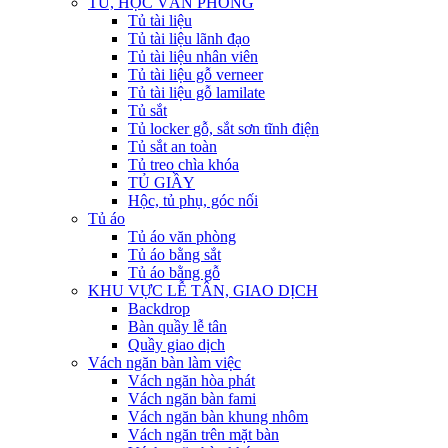
TỦ, HỘC VĂN PHÒNG
Tủ tài liệu
Tủ tài liệu lãnh đạo
Tủ tài liệu nhân viên
Tủ tài liệu gỗ verneer
Tủ tài liệu gỗ lamilate
Tủ sắt
Tủ locker gỗ, sắt sơn tĩnh điện
Tủ sắt an toàn
Tủ treo chìa khóa
TỦ GIẦY
Hộc, tủ phụ, góc nối
Tủ áo
Tủ áo văn phòng
Tủ áo bằng sắt
Tủ áo bằng gỗ
KHU VỰC LỄ TÂN, GIAO DỊCH
Backdrop
Bàn quầy lễ tân
Quầy giao dịch
Vách ngăn bàn làm việc
Vách ngăn hòa phát
Vách ngăn bàn fami
Vách ngăn bàn khung nhôm
Vách ngăn trên mặt bàn