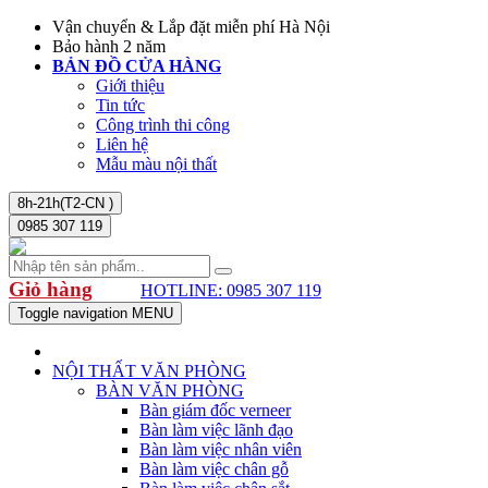
Vận chuyển & Lắp đặt miễn phí Hà Nội
Bảo hành 2 năm
BẢN ĐỒ CỬA HÀNG
Giới thiệu
Tin tức
Công trình thi công
Liên hệ
Mẫu màu nội thất
8h-21h(T2-CN )
0985 307 119
Giỏ hàng
HOTLINE: 0985 307 119
Toggle navigation
MENU
NỘI THẤT VĂN PHÒNG
BÀN VĂN PHÒNG
Bàn giám đốc verneer
Bàn làm việc lãnh đạo
Bàn làm việc nhân viên
Bàn làm việc chân gỗ