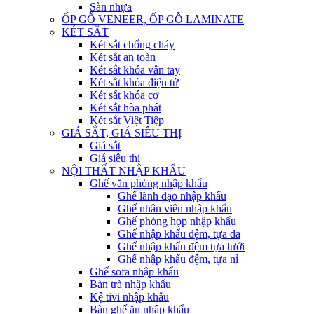
Sàn nhựa
ỐP GỖ VENEER, ỐP GỖ LAMINATE
KÉT SẮT
Két sắt chống cháy
Két sắt an toàn
Két sắt khóa vân tay
Két sắt khóa điện tử
Két sắt khóa cơ
Két sắt hòa phát
Két sắt Việt Tiệp
GIÁ SẮT, GIÁ SIÊU THỊ
Giá sắt
Giá siêu thị
NỘI THẤT NHẬP KHẨU
Ghế văn phòng nhập khẩu
Ghế lãnh đạo nhập khẩu
Ghế nhân viên nhập khẩu
Ghế phòng họp nhập khẩu
Ghế nhập khẩu đệm, tựa da
Ghế nhập khẩu đệm tựa lưới
Ghế nhập khẩu đệm, tựa nỉ
Ghế sofa nhập khẩu
Bàn trà nhập khẩu
Kệ tivi nhập khẩu
Bàn ghế ăn nhập khẩu