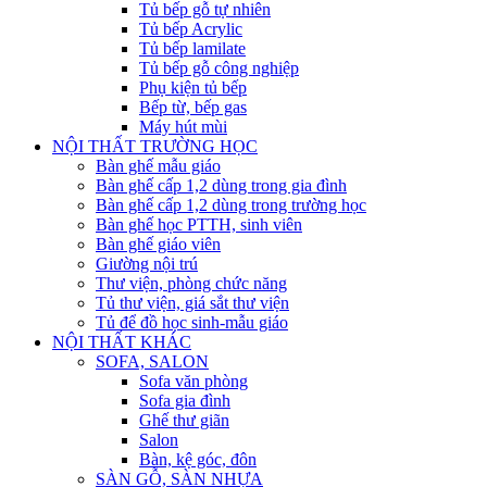
Tủ bếp gỗ tự nhiên
Tủ bếp Acrylic
Tủ bếp lamilate
Tủ bếp gỗ công nghiệp
Phụ kiện tủ bếp
Bếp từ, bếp gas
Máy hút mùi
NỘI THẤT TRƯỜNG HỌC
Bàn ghế mẫu giáo
Bàn ghế cấp 1,2 dùng trong gia đình
Bàn ghế cấp 1,2 dùng trong trường học
Bàn ghế học PTTH, sinh viên
Bàn ghế giáo viên
Giường nội trú
Thư viện, phòng chức năng
Tủ thư viện, giá sắt thư viện
Tủ để đồ học sinh-mẫu giáo
NỘI THẤT KHÁC
SOFA, SALON
Sofa văn phòng
Sofa gia đình
Ghế thư giãn
Salon
Bàn, kệ góc, đôn
SÀN GỖ, SÀN NHỰA