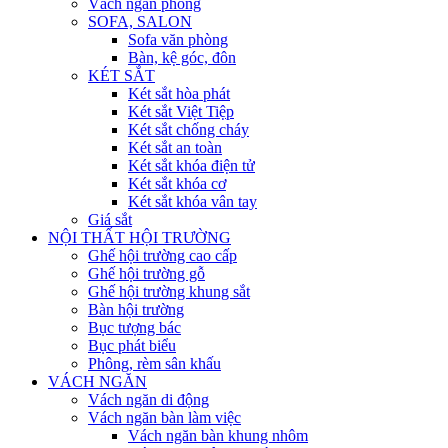
Vách ngăn phòng
SOFA, SALON
Sofa văn phòng
Bàn, kệ góc, đôn
KÉT SẮT
Két sắt hòa phát
Két sắt Việt Tiệp
Két sắt chống cháy
Két sắt an toàn
Két sắt khóa điện tử
Két sắt khóa cơ
Két sắt khóa vân tay
Giá sắt
NỘI THẤT HỘI TRƯỜNG
Ghế hội trường cao cấp
Ghế hội trường gỗ
Ghế hội trường khung sắt
Bàn hội trường
Bục tượng bác
Bục phát biểu
Phông, rèm sân khấu
VÁCH NGĂN
Vách ngăn di động
Vách ngăn bàn làm việc
Vách ngăn bàn khung nhôm