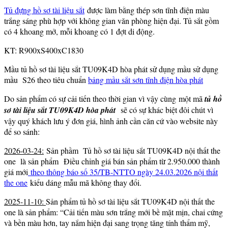
Tủ đựng hồ sơ tài liệu sắt
được làm bằng thép sơn tĩnh điện màu
trắng sáng phù hợp với không gian văn phòng hiện đại. Tủ sắt gồm
có 4 khoang mở, mỗi khoang có 1 đợt di động.
KT: R900xS400xC1830
Mầu tủ hồ sơ tài liệu sắt TU09K4D hòa phát sử dụng mầu sử dụng
mầu S26 theo tiêu chuẩn
bảng mầu sắt sơn tĩnh điện hòa phát
Do sản phẩm có sự cải tiến theo thời gian vì vậy cùng một mã
tủ hồ
sơ tài liệu sắt TU09K4D hòa phát
sẽ có sự khác biệt đôi chút vì
vậy quý khách lưu ý đơn giá, hình ảnh cần căn cứ vào website này
để so sánh:
2026-03-24:
Sản phầm Tủ hồ sơ tài liệu sắt TU09K4D nội thất the
one là sản phẩm Điều chỉnh giá bán sản phẩm từ 2.950.000 thành
giá mới
theo thông báo số 35/TB-NTTO ngày 24.03.2026 nội thất
the one
kiểu dáng mẫu mã không thay đổi.
2025-11-10:
Sản phẩm tủ hồ sơ tài liệu sắt TU09K4D nội thất the
one là sản phẩm: “Cải tiến màu sơn trắng mới bề mặt mịn, chai cứng
và bền màu hơn, tay nắm hiện đại sang trọng tăng tính thẩm mỹ,