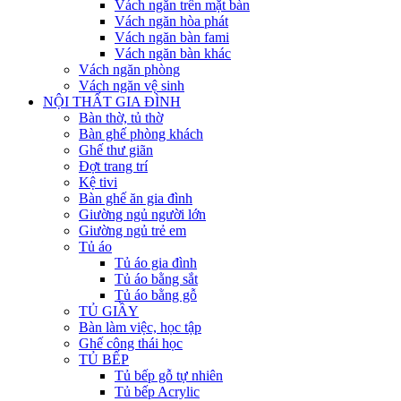
Vách ngăn trên mặt bàn
Vách ngăn hòa phát
Vách ngăn bàn fami
Vách ngăn bàn khác
Vách ngăn phòng
Vách ngăn vệ sinh
NỘI THẤT GIA ĐÌNH
Bàn thờ, tủ thờ
Bàn ghế phòng khách
Ghế thư giãn
Đợt trang trí
Kệ tivi
Bàn ghế ăn gia đình
Giường ngủ người lớn
Giường ngủ trẻ em
Tủ áo
Tủ áo gia đình
Tủ áo bằng sắt
Tủ áo bằng gỗ
TỦ GIẦY
Bàn làm việc, học tập
Ghế công thái học
TỦ BẾP
Tủ bếp gỗ tự nhiên
Tủ bếp Acrylic