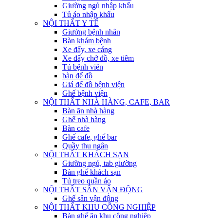
Giường ngủ nhập khẩu
Tủ áo nhập khẩu
NỘI THẤT Y TẾ
Giường bệnh nhân
Bàn khám bệnh
Xe đẩy, xe cáng
Xe đẩy chở đồ, xe tiêm
Tủ bệnh viên
bàn để đồ
Giá để đồ bệnh viện
Ghế bệnh viện
NỘI THẤT NHÀ HÀNG, CAFE, BAR
Bàn ăn nhà hàng
Ghế nhà hàng
Bàn cafe
Ghế cafe, ghế bar
Quầy thu ngân
NỘI THẤT KHÁCH SẠN
Giường ngủ, tab giường
Bàn ghế khách sạn
Tủ treo quần áo
NỘI THẤT SÂN VẬN ĐỘNG
Ghế sân vận động
NỘI THẤT KHU CÔNG NGHIỆP
Bàn ghế ăn khu công nghiệp