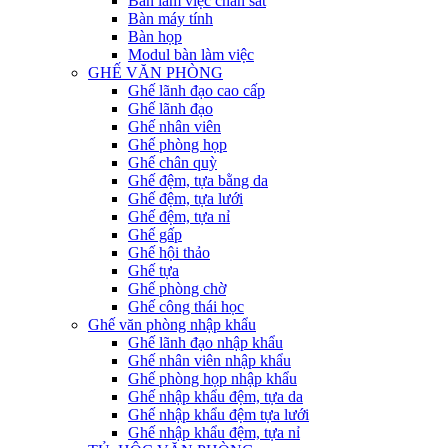
Bàn làm việc chân sắt
Bàn máy tính
Bàn họp
Modul bàn làm việc
GHẾ VĂN PHÒNG
Ghế lãnh đạo cao cấp
Ghế lãnh đạo
Ghế nhân viên
Ghế phòng họp
Ghế chân quỳ
Ghế đệm, tựa bằng da
Ghế đệm, tựa lưới
Ghế đệm, tựa nỉ
Ghế gấp
Ghế hội thảo
Ghế tựa
Ghế phòng chờ
Ghế công thái học
Ghế văn phòng nhập khẩu
Ghế lãnh đạo nhập khẩu
Ghế nhân viên nhập khẩu
Ghế phòng họp nhập khẩu
Ghế nhập khẩu đệm, tựa da
Ghế nhập khẩu đệm tựa lưới
Ghế nhập khẩu đệm, tựa nỉ