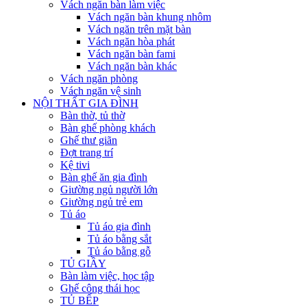
Vách ngăn bàn làm việc
Vách ngăn bàn khung nhôm
Vách ngăn trên mặt bàn
Vách ngăn hòa phát
Vách ngăn bàn fami
Vách ngăn bàn khác
Vách ngăn phòng
Vách ngăn vệ sinh
NỘI THẤT GIA ĐÌNH
Bàn thờ, tủ thờ
Bàn ghế phòng khách
Ghế thư giãn
Đợt trang trí
Kệ tivi
Bàn ghế ăn gia đình
Giường ngủ người lớn
Giường ngủ trẻ em
Tủ áo
Tủ áo gia đình
Tủ áo bằng sắt
Tủ áo bằng gỗ
TỦ GIẦY
Bàn làm việc, học tập
Ghế công thái học
TỦ BẾP