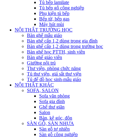
Tủ bếp lamilate
Tủ bếp gỗ công nghiệp
Phụ kiện tủ bếp
Bếp từ, bếp gas
Máy hút mùi
NỘI THẤT TRƯỜNG HỌC
Bàn ghế mẫu giáo
Bàn ghế cấp 1,2 dùng trong gia đình
Bàn ghế cấp 1,2 dùng trong trường học
Bàn ghế học PTTH, sinh viên
Bàn ghế giáo viên
Giường nội trú
Thư viện, phòng chức năng
Tủ thư viện, giá sắt thư viện
Tủ để đồ học sinh-mẫu giáo
NỘI THẤT KHÁC
SOFA, SALON
Sofa văn phòng
Sofa gia đình
Ghế thư giãn
Salon
Bàn, kệ góc, đôn
SÀN GỖ, SÀN NHỰA
Sàn gỗ tự nhiên
Sàn gỗ công nghiệp