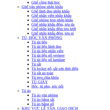
Ghế công thái học
Ghế văn phòng nhập khẩu
Ghế lãnh đạo nhập khẩu
Ghế nhân viên nhập khẩu
Ghế phòng họp nhập khẩu
Ghế nhập khẩu đệm, tựa da
Ghế nhập khẩu đệm tựa lưới
Ghế nhập khẩu đệm, tựa nỉ
TỦ, HỘC VĂN PHÒNG
Tủ tài liệu
Tủ tài liệu lãnh đạo
Tủ tài liệu nhân viên
Tủ tài liệu gỗ verneer
Tủ tài liệu gỗ lamilate
Tủ sắt
Tủ locker gỗ, sắt sơn tĩnh điện
Tủ sắt an toàn
Tủ treo chìa khóa
TỦ GIẦY
Hộc, tủ phụ, góc nối
Tủ áo
Tủ áo văn phòng
Tủ áo bằng sắt
Tủ áo bằng gỗ
KHU VỰC LỄ TÂN, GIAO DỊCH