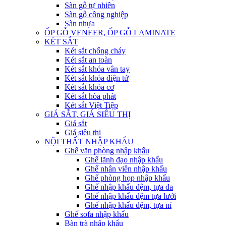
Sàn gỗ tự nhiên
Sàn gỗ công nghiệp
Sàn nhựa
ỐP GỖ VENEER, ỐP GỖ LAMINATE
KÉT SẮT
Két sắt chống cháy
Két sắt an toàn
Két sắt khóa vân tay
Két sắt khóa điện tử
Két sắt khóa cơ
Két sắt hòa phát
Két sắt Việt Tiệp
GIÁ SẮT, GIÁ SIÊU THỊ
Giá sắt
Giá siêu thị
NỘI THẤT NHẬP KHẨU
Ghế văn phòng nhập khẩu
Ghế lãnh đạo nhập khẩu
Ghế nhân viên nhập khẩu
Ghế phòng họp nhập khẩu
Ghế nhập khẩu đệm, tựa da
Ghế nhập khẩu đệm tựa lưới
Ghế nhập khẩu đệm, tựa nỉ
Ghế sofa nhập khẩu
Bàn trà nhập khẩu