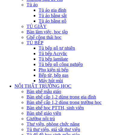
Tủ áo
Tủ áo gia đình
Tủ áo bằng sắt
Tủ áo bằng gỗ
TỦ GIẦY
Bàn làm việc, học tập
Ghế công thái học
TỦ BẾP
Tủ bếp gỗ tự nhiên
Tủ bếp Acrylic
Tủ bếp lamilate
Tủ bếp gỗ công nghiệp
Phụ kiện tủ bếp
Bếp từ, bếp gas
Máy hút mùi
NỘI THẤT TRƯỜNG HỌC
Bàn ghế mẫu giáo
Bàn ghế cấp 1,2 dùng trong gia đình
Bàn ghế cấp 1,2 dùng trong trường học
Bàn ghế học PTTH, sinh viên
Bàn ghế giáo viên
Giường nội trú
Thư viện, phòng chức năng
Tủ thư viện, giá sắt thư viện
Tủ để đồ học sinh-mẫu giáo