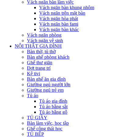
Vách ngăn bàn làm việc
Vách ngăn bàn khung nhôm
Vách ngăn trên mặt bàn
Vách ngăn hòa phát
Vách ngăn bàn fami
Vách ngăn bàn khác
Vách ngăn phòng
Vách ngăn vệ sinh
NỘI THẤT GIA ĐÌNH
Bàn thờ, tủ thờ
Bàn ghế phòng khách
Ghế thư giãn
Đợt trang trí
Kệ tivi
Bàn ghế ăn gia đình
Giường ngủ người lớn
Giường ngủ trẻ em
Tủ áo
Tủ áo gia đình
Tủ áo bằng sắt
Tủ áo bằng gỗ
TỦ GIẦY
Bàn làm việc, học tập
Ghế công thái học
TỦ BẾP