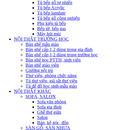
Tủ bếp gỗ tự nhiên
Tủ bếp Acrylic
Tủ bếp lamilate
Tủ bếp gỗ công nghiệp
Phụ kiện tủ bếp
Bếp từ, bếp gas
Máy hút mùi
NỘI THẤT TRƯỜNG HỌC
Bàn ghế mẫu giáo
Bàn ghế cấp 1,2 dùng trong gia đình
Bàn ghế cấp 1,2 dùng trong trường học
Bàn ghế học PTTH, sinh viên
Bàn ghế giáo viên
Giường nội trú
Thư viện, phòng chức năng
Tủ thư viện, giá sắt thư viện
Tủ để đồ học sinh-mẫu giáo
NỘI THẤT KHÁC
SOFA, SALON
Sofa văn phòng
Sofa gia đình
Ghế thư giãn
Salon
Bàn, kệ góc, đôn
SÀN GỖ, SÀN NHỰA