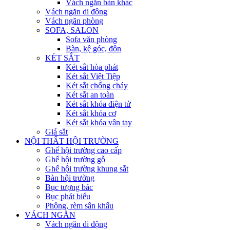
Vách ngăn bàn khác
Vách ngăn di động
Vách ngăn phòng
SOFA, SALON
Sofa văn phòng
Bàn, kệ góc, đôn
KÉT SẮT
Két sắt hòa phát
Két sắt Việt Tiệp
Két sắt chống cháy
Két sắt an toàn
Két sắt khóa điện tử
Két sắt khóa cơ
Két sắt khóa vân tay
Giá sắt
NỘI THẤT HỘI TRƯỜNG
Ghế hội trường cao cấp
Ghế hội trường gỗ
Ghế hội trường khung sắt
Bàn hội trường
Bục tượng bác
Bục phát biểu
Phông, rèm sân khấu
VÁCH NGĂN
Vách ngăn di động