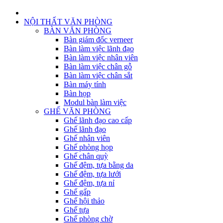
NỘI THẤT VĂN PHÒNG
BÀN VĂN PHÒNG
Bàn giám đốc verneer
Bàn làm việc lãnh đạo
Bàn làm việc nhân viên
Bàn làm việc chân gỗ
Bàn làm việc chân sắt
Bàn máy tính
Bàn họp
Modul bàn làm việc
GHẾ VĂN PHÒNG
Ghế lãnh đạo cao cấp
Ghế lãnh đạo
Ghế nhân viên
Ghế phòng họp
Ghế chân quỳ
Ghế đệm, tựa bằng da
Ghế đệm, tựa lưới
Ghế đệm, tựa nỉ
Ghế gấp
Ghế hội thảo
Ghế tựa
Ghế phòng chờ