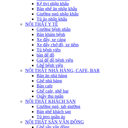
Kệ tivi nhập khẩu
Bàn ghế ăn nhập khẩu
Giường ngủ nhập khẩu
Tủ áo nhập khẩu
NỘI THẤT Y TẾ
Giường bệnh nhân
Bàn khám bệnh
Xe đẩy, xe cáng
Xe đẩy chở đồ, xe tiêm
Tủ bệnh viên
bàn để đồ
Giá để đồ bệnh viện
Ghế bệnh viện
NỘI THẤT NHÀ HÀNG, CAFE, BAR
Bàn ăn nhà hàng
Ghế nhà hàng
Bàn cafe
Ghế cafe, ghế bar
Quầy thu ngân
NỘI THẤT KHÁCH SẠN
Giường ngủ, tab giường
Bàn ghế khách sạn
Tủ treo quần áo
NỘI THẤT SÂN VẬN ĐỘNG
Ghế sân vận động