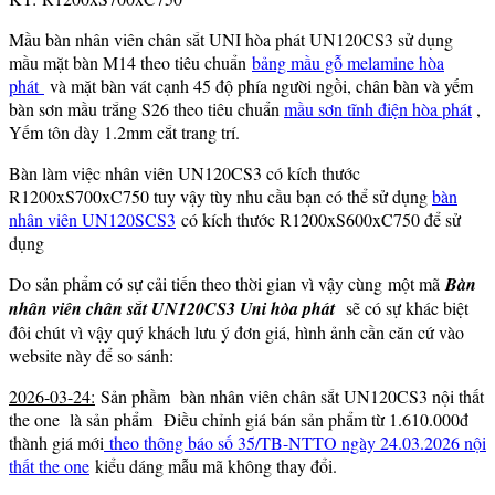
Mầu bàn nhân viên chân sắt UNI hòa phát UN120CS3 sử dụng
mầu mặt bàn M14 theo tiêu chuẩn
bảng mầu gỗ melamine hòa
phát
và mặt bàn vát cạnh 45 độ phía người ngồi, chân bàn và yếm
bàn sơn mầu trắng S26 theo tiêu chuẩn
mầu sơn tĩnh điện hòa phát
,
Yếm tôn dày 1.2mm cắt trang trí.
Bàn làm việc nhân viên UN120CS3 có kích thước
R1200xS700xC750 tuy vậy tùy nhu cầu bạn có thể sử dụng
bàn
nhân viên UN120SCS3
có kích thước R1200xS600xC750 để sử
dụng
Do sản phẩm có sự cải tiến theo thời gian vì vậy cùng một mã
Bàn
nhân viên chân sắt UN120CS3 Uni hòa phát
sẽ có sự khác biệt
đôi chút vì vậy quý khách lưu ý đơn giá, hình ảnh cần căn cứ vào
website này để so sánh:
2026-03-24:
Sản phầm bàn nhân viên chân sắt UN120CS3 nội thất
the one là sản phẩm Điều chỉnh giá bán sản phẩm từ 1.610.000đ
thành giá mới
theo thông báo số 35/TB-NTTO ngày 24.03.2026 nội
thất the one
kiểu dáng mẫu mã không thay đổi.