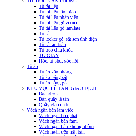
TỦ, HỘC VĂN PHÒNG
Tủ tài liệu
Tủ tài liệu lãnh đạo
Tủ tài liệu nhân viên
Tủ tài liệu gỗ verneer
Tủ tài liệu gỗ lamilate
Tủ sắt
Tủ locker gỗ, sắt sơn tĩnh điện
Tủ sắt an toàn
Tủ treo chìa khóa
TỦ GIẦY
Hộc, tủ phụ, góc nối
Tủ áo
Tủ áo văn phòng
Tủ áo bằng sắt
Tủ áo bằng gỗ
KHU VỰC LỄ TÂN, GIAO DỊCH
Backdrop
Bàn quầy lễ tân
Quầy giao dịch
Vách ngăn bàn làm việc
Vách ngăn hòa phát
Vách ngăn bàn fami
Vách ngăn bàn khung nhôm
Vách ngăn trên mặt bàn