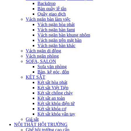
Backdrop
Bàn quầy lễ tân
Quầy giao dịch
Vách ngăn bàn làm việc
Vách ngăn hòa phát
Vách ngăn bàn fami
Vách ngăn bàn khung nhôm
Vách ngăn trên mặt bàn
Vách ngăn bàn khác
Vách ngăn di động
Vách ngăn phòng
SOFA, SALON
Sofa văn phòng
Bàn, kệ góc, đôn
KÉT SẮT
Két sắt hòa phát
Két sắt Việt Tiệp
Két sắt chống cháy
Két sắt an toàn
Két sắt khóa điện tử
Két sắt khóa cơ
Két sắt khóa vân tay
Giá sắt
NỘI THẤT HỘI TRƯỜNG
Ghế hội trường cao cấp