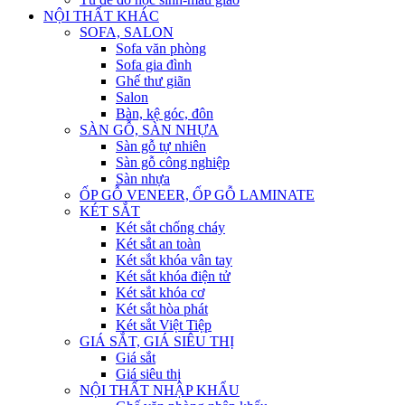
NỘI THẤT KHÁC
SOFA, SALON
Sofa văn phòng
Sofa gia đình
Ghế thư giãn
Salon
Bàn, kệ góc, đôn
SÀN GỖ, SÀN NHỰA
Sàn gỗ tự nhiên
Sàn gỗ công nghiệp
Sàn nhựa
ỐP GỖ VENEER, ỐP GỖ LAMINATE
KÉT SẮT
Két sắt chống cháy
Két sắt an toàn
Két sắt khóa vân tay
Két sắt khóa điện tử
Két sắt khóa cơ
Két sắt hòa phát
Két sắt Việt Tiệp
GIÁ SẮT, GIÁ SIÊU THỊ
Giá sắt
Giá siêu thị
NỘI THẤT NHẬP KHẨU