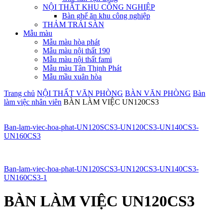
NỘI THẤT KHU CÔNG NGHIỆP
Bàn ghế ăn khu công nghiệp
THẢM TRẢI SÀN
Mẫu màu
Mẫu màu hòa phát
Mẫu màu nội thất 190
Mẫu màu nội thất fami
Mẫu màu Tân Thịnh Phát
Mẫu mầu xuân hòa
Trang chủ
NỘI THẤT VĂN PHÒNG
BÀN VĂN PHÒNG
Bàn
làm việc nhân viên
BÀN LÀM VIỆC UN120CS3
Ban-lam-viec-hoa-phat-UN120SCS3-UN120CS3-UN140CS3-
UN160CS3
Ban-lam-viec-hoa-phat-UN120SCS3-UN120CS3-UN140CS3-
UN160CS3-1
BÀN LÀM VIỆC UN120CS3