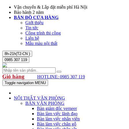
Vận chuyển & Lắp đặt miễn phí Hà Nội
Bảo hành 2 năm
BẢN ĐỒ CỬA HÀNG
Giới thiệu
Tin tức
Công trình thi công
Liên hệ
Mẫu màu nội thất
8h-21h(T2-CN )
0985 307 119
Giỏ hàng
HOTLINE: 0985 307 119
Toggle navigation
MENU
NỘI THẤT VĂN PHÒNG
BÀN VĂN PHÒNG
Bàn giám đốc verneer
Bàn làm việc lãnh đạo
Bàn làm việc nhân viên
Bàn làm việc chân gỗ