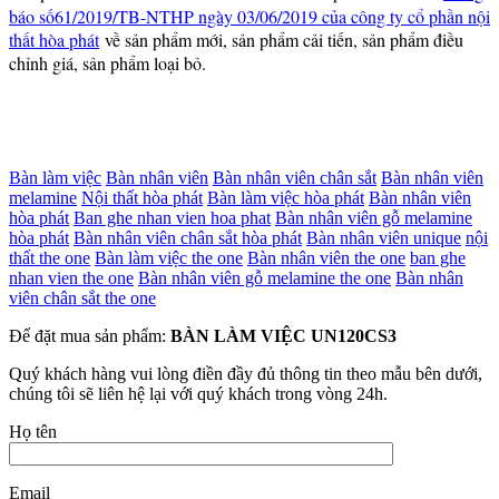
báo số61/2019/TB-NTHP ngày 03/06/2019 của công ty cổ phần nội
thất hòa phát
về sản phẩm mới, sản phẩm cải tiến, sản phẩm điều
chỉnh giá, sản phẩm loại bỏ.
Bàn làm việc
Bàn nhân viên
Bàn nhân viên chân sắt
Bàn nhân viên
melamine
Nội thất hòa phát
Bàn làm việc hòa phát
Bàn nhân viên
hòa phát
Ban ghe nhan vien hoa phat
Bàn nhân viên gỗ melamine
hòa phát
Bàn nhân viên chân sắt hòa phát
Bàn nhân viên unique
nội
thất the one
Bàn làm việc the one
Bàn nhân viên the one
ban ghe
nhan vien the one
Bàn nhân viên gỗ melamine the one
Bàn nhân
viên chân sắt the one
Để đặt mua sản phẩm:
BÀN LÀM VIỆC UN120CS3
Quý khách hàng vui lòng điền đầy đủ thông tin theo mẫu bên dưới,
chúng tôi sẽ liên hệ lại với quý khách trong vòng 24h.
Họ tên
Email