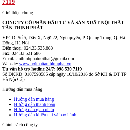
7119
Giới thiệu chung
CÔNG TY CỔ PHẦN ĐẦU TƯ VÀ SẢN XUẤT NỘI THẤT
TÂN THỊNH PHÁT
VPGD: Số 5, Dãy X, Ngõ 22, Ngô quyền, P. Quang Trung, Q. Hà
Đông, Hà Nội
Điện thoại: 024.33.535.888
Fax: 024.33.521.686
Email: tanthinhphatnoithat@gmail.com
Website:
www.noithattanthinhphat.vn
Tư vấn hỗ trợ hotline 24/7: 098 530 7119
Số ĐKKD: 0107593585 cấp ngày 10/10/2016 do Sở KH & ĐT TP
Hà Nội Cấp
Hướng dẫn mua hàng
Hướng dẫn mua hàng
Hướng dẫn thanh toán
Hướng dẫn giao nhận
Hướng dẫn khiếu nại và bảo hành
Chính sách công ty