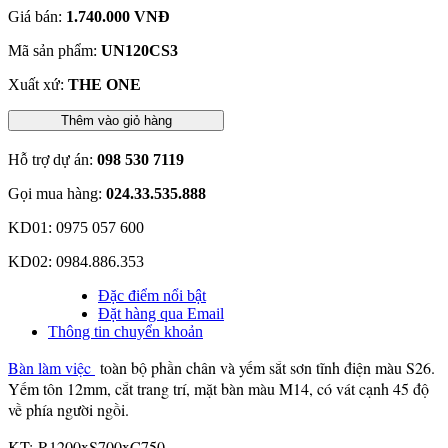
Giá bán:
1.740.000 VNĐ
Mã sản phẩm:
UN120CS3
Xuất xứ:
THE ONE
Thêm vào giỏ hàng
Hỗ trợ dự án:
098 530 7119
Gọi mua hàng:
024.33.535.888
KD01: 0975 057 600
KD02: 0984.886.353
Đặc điểm nổi bật
Đặt hàng qua Email
Thông tin chuyển khoản
Bàn làm việc
toàn bộ phần chân và yếm sắt sơn tĩnh điện màu S26.
Yếm tôn 12mm, cắt trang trí, mặt bàn màu M14, có vát cạnh 45 độ
về phía người ngồi.
KT: R1200xS700xC750