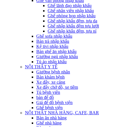
Ghế văn phòng nhập khẩu
Ghế lãnh đạo nhập khẩu
Ghế nhân viên nhập khẩu
Ghế phòng họp nhập khẩu
Ghế nhập khẩu đệm, tựa da
Ghế nhập khẩu đệm tựa lưới
Ghế nhập khẩu đệm, tựa nỉ
Ghế sofa nhập khẩu
Bàn trà nhập khẩu
Kệ tivi nhập khẩu
Bàn ghế ăn nhập khẩu
Giường ngủ nhập khẩu
Tủ áo nhập khẩu
NỘI THẤT Y TẾ
Giường bệnh nhân
Bàn khám bệnh
Xe đẩy, xe cáng
Xe đẩy chở đồ, xe tiêm
Tủ bệnh viên
bàn để đồ
Giá để đồ bệnh viện
Ghế bệnh viện
NỘI THẤT NHÀ HÀNG, CAFE, BAR
Bàn ăn nhà hàng
Ghế nhà hàng