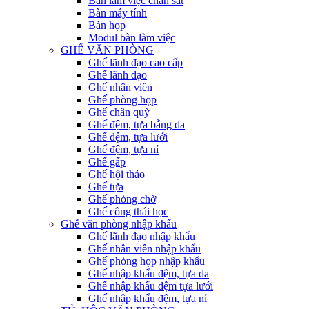
Bàn làm việc chân sắt
Bàn máy tính
Bàn họp
Modul bàn làm việc
GHẾ VĂN PHÒNG
Ghế lãnh đạo cao cấp
Ghế lãnh đạo
Ghế nhân viên
Ghế phòng họp
Ghế chân quỳ
Ghế đệm, tựa bằng da
Ghế đệm, tựa lưới
Ghế đệm, tựa nỉ
Ghế gấp
Ghế hội thảo
Ghế tựa
Ghế phòng chờ
Ghế công thái học
Ghế văn phòng nhập khẩu
Ghế lãnh đạo nhập khẩu
Ghế nhân viên nhập khẩu
Ghế phòng họp nhập khẩu
Ghế nhập khẩu đệm, tựa da
Ghế nhập khẩu đệm tựa lưới
Ghế nhập khẩu đệm, tựa nỉ