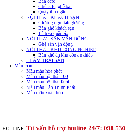
Bàn cafe
Ghế cafe, ghế bar
Quầy thu ngân
NỘI THẤT KHÁCH SẠN
Giường ngủ, tab giường
Bàn ghế khách sạn
Tủ treo quần áo
NỘI THẤT SÂN VẬN ĐỘNG
Ghế sân vận động
NỘI THẤT KHU CÔNG NGHIỆP
Bàn ghế ăn khu công nghiệp
THẢM TRẢI SÀN
Mẫu màu
Mẫu màu hòa phát
Mẫu màu nội thất 190
Mẫu màu nội thất fami
Mẫu màu Tân Thịnh Phát
Mẫu mầu xuân hòa
Tư vấn hỗ trợ hotline 24/7: 098 530
HOTLINE: